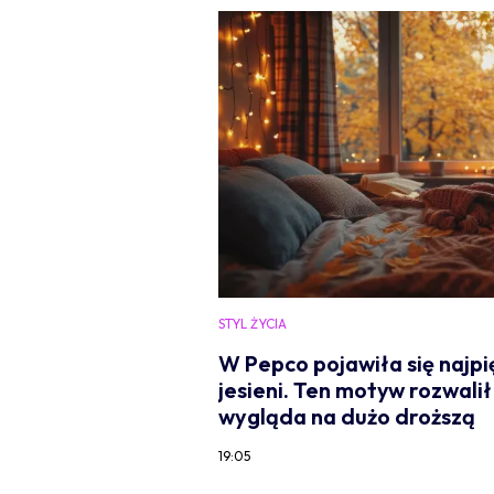
STYL ŻYCIA
W Pepco pojawiła się najpię
jesieni. Ten motyw rozwalił
wygląda na dużo droższą
19:05