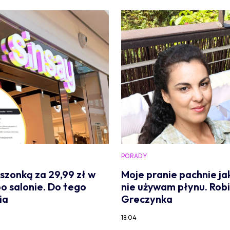
PORADY
szonką za 29,99 zł w
Moje pranie pachnie ja
 po salonie. Do tego
nie używam płynu. Robi
ia
Greczynka
18:04