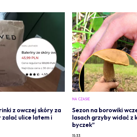
NA CZASIE
nki z owczej skóry za
Sezon na borowiki wcze
 zalać ulice latem i
lasach grzyby widać z 
byczek”
15:33