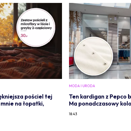
MODA I URODA
kniejsza pościel tej
Ten kardigan z Pepco b
 mnie na łopatki,
Ma ponadczasowy kolor 
18:43