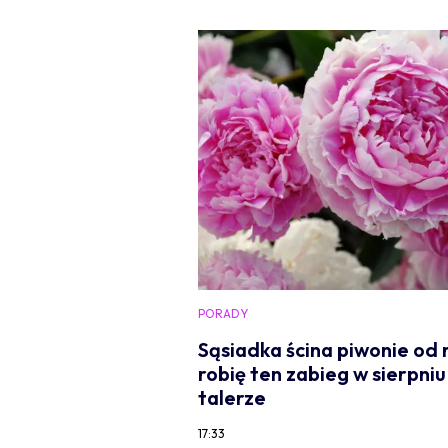
PORADY
Sąsiadka ścina piwonie od r
robię ten zabieg w sierpniu
talerze
17:33