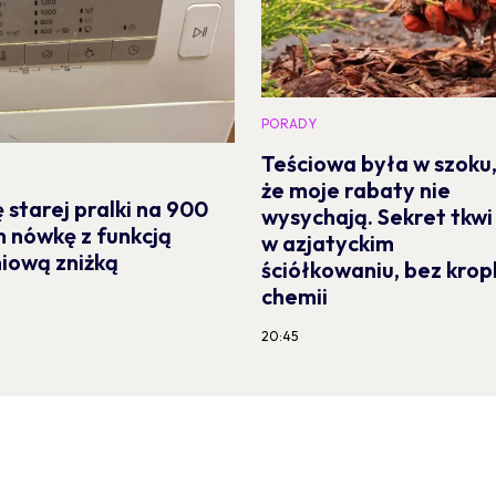
PORADY
Teściowa była w szoku
że moje rabaty nie
starej pralki na 900
wysychają. Sekret tkwi
m nówkę z funkcją
w azjatyckim
niową zniżką
ściółkowaniu, bez kropl
chemii
20:45