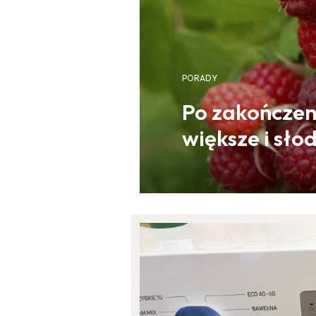
PORADY
Po zakończen
większe i sło