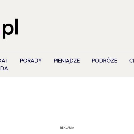
A I
PORADY
PIENIĄDZE
PODRÓŻE
C
ODA