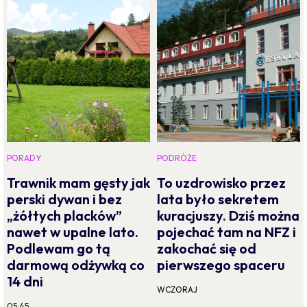
PORADY
PODRÓŻE
Trawnik mam gęsty jak
To uzdrowisko przez
perski dywan i bez
lata było sekretem
„żółtych placków”
kuracjuszy. Dziś można
nawet w upalne lato.
pojechać tam na NFZ i
Podlewam go tą
zakochać się od
darmową odżywką co
pierwszego spaceru
14 dni
WCZORAJ
05:45