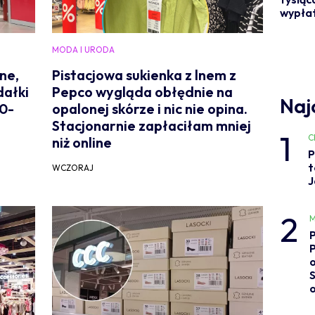
wypłat
MODA I URODA
ne,
Pistacjowa sukienka z lnem z
dałki
Pepco wygląda obłędnie na
Naj
60-
opalonej skórze i nic nie opina.
Stacjonarnie zapłaciłam mniej
1
C
niż online
P
t
WCZORAJ
J
2
M
o