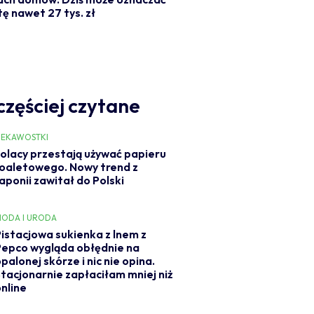
ę nawet 27 tys. zł
częściej czytane
IEKAWOSTKI
olacy przestają używać papieru
oaletowego. Nowy trend z
aponii zawitał do Polski
ODA I URODA
Pistacjowa sukienka z lnem z
Pepco wygląda obłędnie na
palonej skórze i nic nie opina.
Stacjonarnie zapłaciłam mniej niż
online