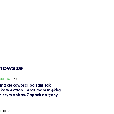
nowsze
 URODA
11:33
m z ciekawości, bo tani, jak
ko w Action. Teraz mam miękką
niczym bobas. Zapach obłędny
E
10:56