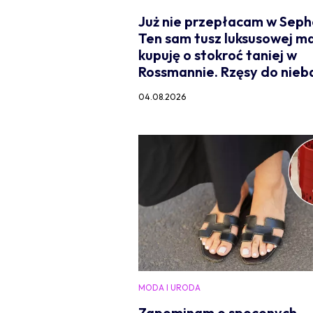
Już nie przepłacam w Seph
Ten sam tusz luksusowej ma
kupuję o stokroć taniej w
Rossmannie. Rzęsy do nieb
04.08.2026
MODA I URODA
Zapominam o spoconych