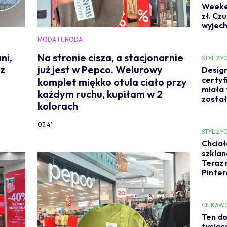
Weeken
zł. Cz
wyjech
MODA I URODA
ni,
Na stronie cisza, a stacjonarnie
STYL ŻYC
az
już jest w Pepco. Welurowy
Design
certyf
komplet miękko otula ciało przy
miała 
każdym ruchu, kupiłam w 2
został
kolorach
05:41
STYL ŻYC
Chciał
szklan
Teraz 
Pinter
CIEKAW
Ten do
tysiąc