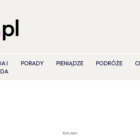
A I
PORADY
PIENIĄDZE
PODRÓŻE
C
ODA