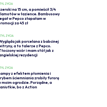
TYL ŻYCIA
zeroki na 15 cm, a pomieścił 3/4
klamotów w łazience. Bambusowy
regał w Pepco złapałam w
romocji za 45 zł
STYL ŻYCIA
Wygląda jak porcelana z babcinej
witryny, a to talerze z Pepco.
Tłoczony wzór i mam stół jak z
angielskiej rezydencji
TYL ŻYCIA
ampy z efektem płomienia i
rybem ściemniania zrobiły furorę
 moim ogrodzie. Porządne, a
aniutkie, bo z Action