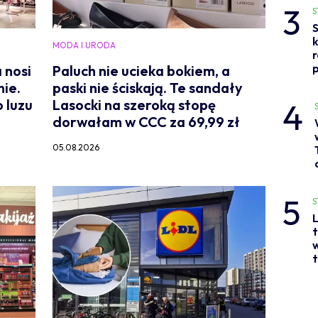
3
S
S
MODA I URODA
p
 nosi
Paluch nie ucieka bokiem, a
ie.
paski nie ściskają. Te sandały
4
 luzu
Lasocki na szeroką stopę
dorwałam w CCC za 69,99 zł
05.08.2026
5
S
L
t
w
t