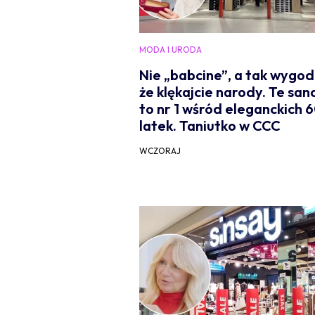
MODA I URODA
Nie „babcine”, a tak wygod
że klękajcie narody. Te san
to nr 1 wśród eleganckich 
latek. Taniutko w CCC
WCZORAJ