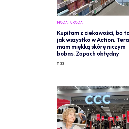
MODA I URODA
Kupiłam z ciekawości, bo ta
jak wszystko w Action. Ter
mam miękką skórę niczym
bobas. Zapach obłędny
11:33