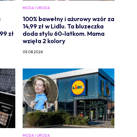
MODA I URODA
a
100% bawełny i ażurowy wzór za
14,99 zł w Lidlu. Ta bluzeczka
99 zł
doda stylu 60-latkom. Mama
wzięła 2 kolory
05.08.2026
MODA I URODA