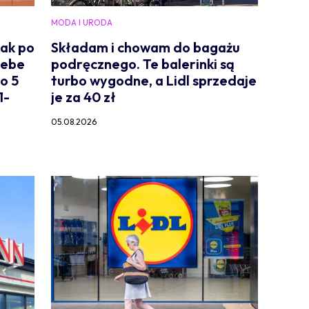
MODA I URODA
jak po
Składam i chowam do bagażu
Hebe
podręcznego. Te balerinki są
o 5
turbo wygodne, a Lidl sprzedaje
1-
je za 40 zł
05.08.2026