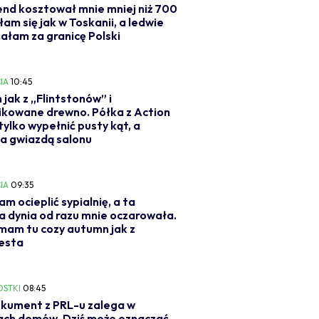
d kosztował mnie mniej niż 700
ułam się jak w Toskanii, a ledwie
ałam za granicę Polski
IA
10:45
 jak z „Flintstonów” i
ikowane drewno. Półka z Action
tylko wypełnić pusty kąt, a
a gwiazdą salonu
IA
09:35
am ocieplić sypialnię, a ta
a dynia od razu mnie oczarowała.
mam tu cozy autumn jak z
esta
OSTKI
08:45
kument z PRL-u zalega w
ach domów. Dziś może oznaczać