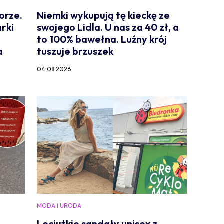
orze.
Niemki wykupują tę kieckę ze
rki
swojego Lidla. U nas za 40 zł, a
to 100% bawełna. Luźny krój
a
tuszuje brzuszek
04.08.2026
MODA I URODA
Leciutkie sandały unisex z