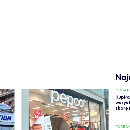
Naj
MODA I
Kupiła
wszyst
skórę 
PODRÓŻ