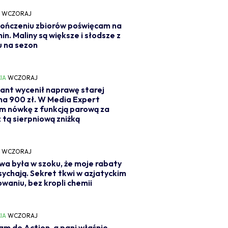
Y
WCZORAJ
ończeniu zbiorów poświęcam na
min. Maliny są większe i słodsze z
 na sezon
IA
WCZORAJ
ant wycenił naprawę starej
 na 900 zł. W Media Expert
m nówkę z funkcją parową za
z tą sierpniową zniżką
Y
WCZORAJ
wa była w szoku, że moje rabaty
sychają. Sekret tkwi w azjatyckim
owaniu, bez kropli chemii
IA
WCZORAJ
m do Action, a pani właśnie