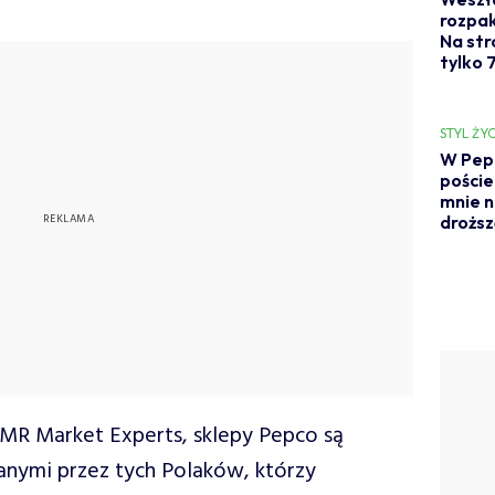
rozpak
Na str
tylko 7
STYL ŻYC
W Pepc
poście
mnie n
droższ
PMR Market Experts, sklepy Pepco są
anymi przez tych Polaków, którzy