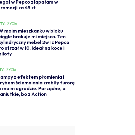
regał w Pepco złapałam w
romocji za 45 zł
STYL ŻYCIA
W moim mieszkanku w bloku
ciągle brakuje mi miejsca. Ten
cylindryczny mebel 2w1 z Pepco
to strzał w 10. Ideał na koce i
piloty
TYL ŻYCIA
ampy z efektem płomienia i
rybem ściemniania zrobiły furorę
 moim ogrodzie. Porządne, a
aniutkie, bo z Action