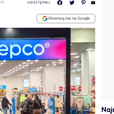
KA
UDOSTĘPNIJ:
Obserwuj nas na Google
Naj