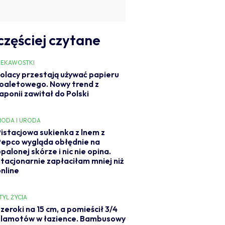
częściej czytane
IEKAWOSTKI
olacy przestają używać papieru
oaletowego. Nowy trend z
aponii zawitał do Polski
ODA I URODA
Pistacjowa sukienka z lnem z
Pepco wygląda obłędnie na
palonej skórze i nic nie opina.
Stacjonarnie zapłaciłam mniej niż
online
TYL ŻYCIA
zeroki na 15 cm, a pomieścił 3/4
klamotów w łazience. Bambusowy