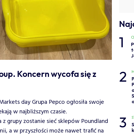
Naj
1
C
P
t
J
2
up. Koncern wycofa się z
M
o
Markets day Grupa Pepco ogłosiła swoje
ekają w najbliższym czasie.
3
S
z grupy zostanie sieć sklepów Poundland
S
nii, a w przyszłości może nawet trafić na