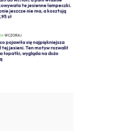
owywała te jesienne lampeczki.
onie jeszcze nie ma, a kosztują
,95 zł
IA
WCZORAJ
o pojawiła się najpiękniejsza
l tej jesieni. Ten motyw rozwalił
a łopatki, wygląda na dużo
ą