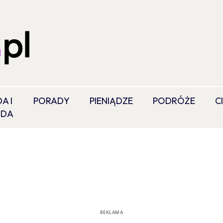
A I
PORADY
PIENIĄDZE
PODRÓŻE
C
ODA