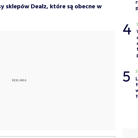
sy sklepów Dealz, które są obecne w
p
4
5
S
L
t
w
t