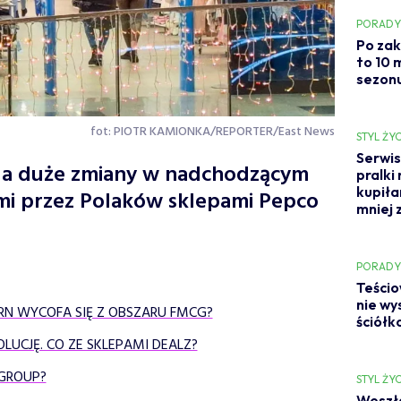
PORAD
Po zak
to 10 
sezonu
fot: PIOTR KAMIONKA/REPORTER/East News
STYL ŻYC
Serwis
a duże zmiany w nadchodzącym
pralki
kupiła
ymi przez Polaków sklepami Pepco
mniej 
PORAD
Teścio
nie wy
RN WYCOFA SIĘ Z OBSZARU FMCG?
ściółk
UCJĘ. CO ZE SKLEPAMI DEALZ?
 GROUP?
STYL ŻYC
Weszła