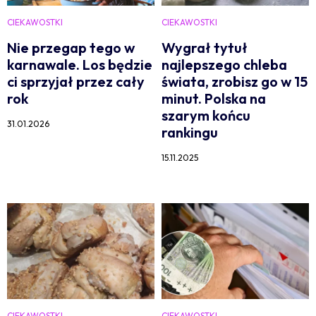
CIEKAWOSTKI
CIEKAWOSTKI
Nie przegap tego w
Wygrał tytuł
karnawale. Los będzie
najlepszego chleba
ci sprzyjał przez cały
świata, zrobisz go w 15
rok
minut. Polska na
szarym końcu
31.01.2026
rankingu
15.11.2025
CIEKAWOSTKI
CIEKAWOSTKI