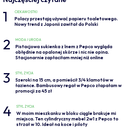
1
CIEKAWOSTKI
Polacy przestają używać papieru toaletowego.
Nowy trend z Japonii zawitał do Polski
2
MODA I URODA
Pistacjowa sukienka z lnem z Pepco wygląda
obłędnie na opalonej skórze i nic nie opina.
Stacjonarnie zapłaciłam mniej niż online
3
STYL ŻYCIA
Szeroki na 15 cm, a pomieścił 3/4 klamotów w
łazience. Bambusowy regał w Pepco złapałam w
promocji za 45 zł
4
STYL ŻYCIA
W moim mieszkanku w bloku ciągle brakuje mi
miejsca. Ten cylindryczny mebel 2w1 z Pepco to
strzał w 10. Ideał na koce i piloty