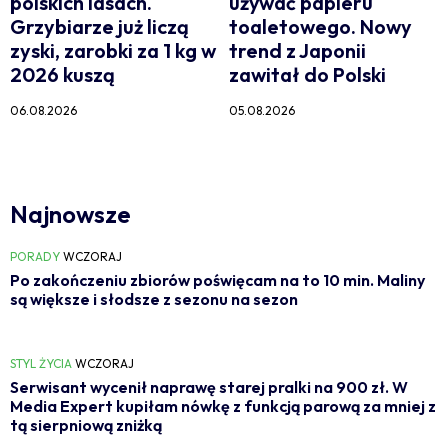
polskich lasach.
używać papieru
Grzybiarze już liczą
toaletowego. Nowy
zyski, zarobki za 1 kg w
trend z Japonii
2026 kuszą
zawitał do Polski
06.08.2026
05.08.2026
Najnowsze
PORADY
WCZORAJ
Po zakończeniu zbiorów poświęcam na to 10 min. Maliny
są większe i słodsze z sezonu na sezon
STYL ŻYCIA
WCZORAJ
Serwisant wycenił naprawę starej pralki na 900 zł. W
Media Expert kupiłam nówkę z funkcją parową za mniej z
tą sierpniową zniżką