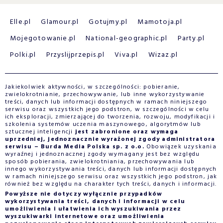
Elle.pl
Glamour.pl
Gotujmy.pl
Mamotoja.pl
Mojegotowanie.pl
National-geographic.pl
Party.pl
Polki.pl
Przyslijprzepis.pl
Viva.pl
Wizaz.pl
Jakiekolwiek aktywności, w szczególności: pobieranie,
zwielokrotnianie, przechowywanie, lub inne wykorzystywanie
treści, danych lub informacji dostępnych w ramach niniejszego
serwisu oraz wszystkich jego podstron, w szczególności w celu
ich eksploracji, zmierzającej do tworzenia, rozwoju, modyfikacji i
szkolenia systemów uczenia maszynowego, algorytmów lub
sztucznej inteligencji
jest zabronione oraz wymaga
uprzedniej, jednoznacznie wyrażonej zgody administratora
serwisu – Burda Media Polska sp. z o.o.
Obowiązek uzyskania
wyraźnej i jednoznacznej zgody wymagany jest bez względu
sposób pobierania, zwielokrotniania, przechowywania lub
innego wykorzystywania treści, danych lub informacji dostępnych
w ramach niniejszego serwisu oraz wszystkich jego podstron, jak
również bez względu na charakter tych treści, danych i informacji.
Powyższe nie dotyczy wyłącznie przypadków
wykorzystywania treści, danych i informacji w celu
umożliwienia i ułatwienia ich wyszukiwania przez
wyszukiwarki internetowe oraz umożliwienia