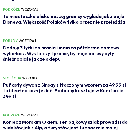
PODRÓŻE
WCZORAJ
To miasteczko blisko naszej granicy wygląda jak z bajki
Disneya. Większość Polaków tylko przez nie przejeżdża
PORADY
WCZORAJ
Dodaję 3 łyżki do prania i mam za półdarmo domowy
wybielacz. Wystarczy 1 pranie, by moje obrusy były
śnieżnobiałe jak ze sklepu
STYL ŻYCIA
WCZORAJ
Pufiasty dywan z Sinsay z tłoczonym wzorem za 49,99 zł
to ideał na cozy jesień. Podobny kosztuje w Komforcie
349 zł
PODRÓŻE
WCZORAJ
Koniec z Morskim Okiem. Ten bajkowy szlak prowadzi do
widoków jak z Alp, a turystów jest tu znacznie mniej