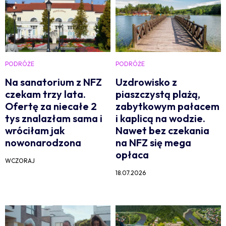
PODRÓŻE
PODRÓŻE
Na sanatorium z NFZ
Uzdrowisko z
czekam trzy lata.
piaszczystą plażą,
Ofertę za niecałe 2
zabytkowym pałacem
tys znalazłam sama i
i kaplicą na wodzie.
wróciłam jak
Nawet bez czekania
nowonarodzona
na NFZ się mega
opłaca
WCZORAJ
18.07.2026