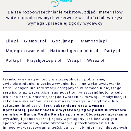
Dalsze rozpowszechnianie tekstów, zdjęć i materiałów
wideo opublikowanych w serwisie w całości lub w części
wymaga uprzedniej zgody wydawcy.
Elle.pl
Glamour.pl
Gotujmy.pl
Mamotoja.pl
Mojegotowanie.pl
National-geographic.pl
Party.pl
Polki.pl
Przyslijprzepis.pl
Viva.pl
Wizaz.pl
Jakiekolwiek aktywności, w szczególności: pobieranie,
zwielokrotnianie, przechowywanie, lub inne wykorzystywanie
treści, danych lub informacji dostępnych w ramach niniejszego
serwisu oraz wszystkich jego podstron, w szczególności w celu
ich eksploracji, zmierzającej do tworzenia, rozwoju, modyfikacji i
szkolenia systemów uczenia maszynowego, algorytmów lub
sztucznej inteligencji
jest zabronione oraz wymaga
uprzedniej, jednoznacznie wyrażonej zgody administratora
serwisu – Burda Media Polska sp. z o.o.
Obowiązek uzyskania
wyraźnej i jednoznacznej zgody wymagany jest bez względu
sposób pobierania, zwielokrotniania, przechowywania lub
innego wykorzystywania treści, danych lub informacji dostępnych