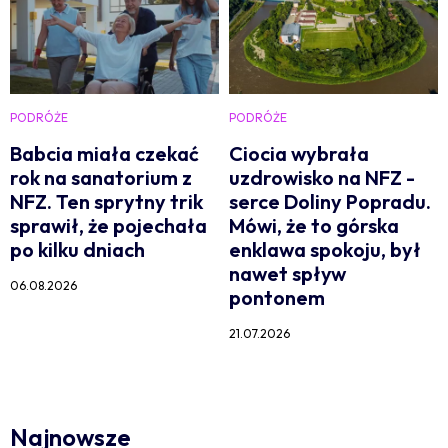
PODRÓŻE
PODRÓŻE
Babcia miała czekać
Ciocia wybrała
rok na sanatorium z
uzdrowisko na NFZ -
NFZ. Ten sprytny trik
serce Doliny Popradu.
sprawił, że pojechała
Mówi, że to górska
po kilku dniach
enklawa spokoju, był
nawet spływ
06.08.2026
pontonem
21.07.2026
Najnowsze