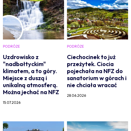
PODRÓŻE
PODRÓŻE
Uzdrowisko z
Ciechocinek to już
"nadbałtyckim"
przeżytek. Ciocia
klimatem, a to góry.
pojechała na NFZ do
Miejsce z duszą i
sanatorium w górach i
unikalną atmosferą.
nie chciała wracać
Można jechać na NFZ
28.06.2026
15.07.2026