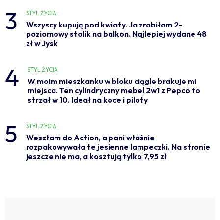
3
STYL ŻYCIA
Wszyscy kupują pod kwiaty. Ja zrobiłam 2-
poziomowy stolik na balkon. Najlepiej wydane 48
zł w Jysk
4
STYL ŻYCIA
W moim mieszkanku w bloku ciągle brakuje mi
miejsca. Ten cylindryczny mebel 2w1 z Pepco to
strzał w 10. Ideał na koce i piloty
5
STYL ŻYCIA
Weszłam do Action, a pani właśnie
rozpakowywała te jesienne lampeczki. Na stronie
jeszcze nie ma, a kosztują tylko 7,95 zł