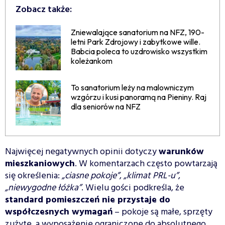
Zobacz także:
Zniewalające sanatorium na NFZ, 190-
letni Park Zdrojowy i zabytkowe wille.
Babcia poleca to uzdrowisko wszystkim
koleżankom
To sanatorium leży na malowniczym
wzgórzu i kusi panoramą na Pieniny. Raj
dla seniorów na NFZ
Najwięcej negatywnych opinii dotyczy
warunków
mieszkaniowych
. W komentarzach często powtarzają
się określenia:
„ciasne pokoje”
,
„klimat PRL-u”
,
„niewygodne łóżka”
. Wielu gości podkreśla, że
standard pomieszczeń nie przystaje do
współczesnych wymagań
– pokoje są małe, sprzęty
zużyte, a wyposażenie ograniczone do absolutnego