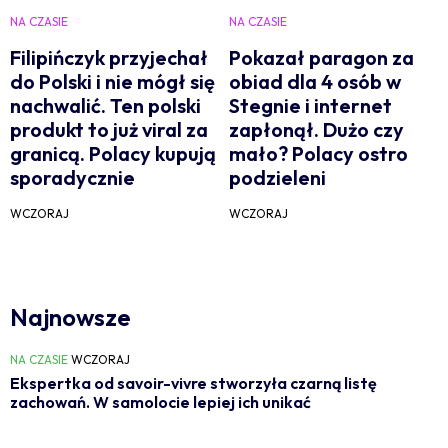
NA CZASIE
NA CZASIE
Filipińczyk przyjechał
Pokazał paragon za
do Polski i nie mógł się
obiad dla 4 osób w
nachwalić. Ten polski
Stegnie i internet
produkt to już viral za
zapłonął. Dużo czy
granicą. Polacy kupują
mało? Polacy ostro
sporadycznie
podzieleni
WCZORAJ
WCZORAJ
Najnowsze
NA CZASIE
WCZORAJ
Ekspertka od savoir-vivre stworzyła czarną listę
zachowań. W samolocie lepiej ich unikać