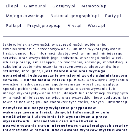
Elle.pl
Glamour.pl
Gotujmy.pl
Mamotoja.pl
Mojegotowanie.pl
National-geographic.pl
Party.pl
Polki.pl
Przyslijprzepis.pl
Viva.pl
Wizaz.pl
Jakiekolwiek aktywności, w szczególności: pobieranie,
zwielokrotnianie, przechowywanie, lub inne wykorzystywanie
treści, danych lub informacji dostępnych w ramach niniejszego
serwisu oraz wszystkich jego podstron, w szczególności w celu
ich eksploracji, zmierzającej do tworzenia, rozwoju, modyfikacji i
szkolenia systemów uczenia maszynowego, algorytmów lub
sztucznej inteligencji
jest zabronione oraz wymaga
uprzedniej, jednoznacznie wyrażonej zgody administratora
serwisu – Burda Media Polska sp. z o.o.
Obowiązek uzyskania
wyraźnej i jednoznacznej zgody wymagany jest bez względu
sposób pobierania, zwielokrotniania, przechowywania lub
innego wykorzystywania treści, danych lub informacji dostępnych
w ramach niniejszego serwisu oraz wszystkich jego podstron, jak
również bez względu na charakter tych treści, danych i informacji.
Powyższe nie dotyczy wyłącznie przypadków
wykorzystywania treści, danych i informacji w celu
umożliwienia i ułatwienia ich wyszukiwania przez
wyszukiwarki internetowe oraz umożliwienia
pozycjonowania stron internetowych zawierających serwisy
internetowe w ramach indeksowania wyników wyszukiwania