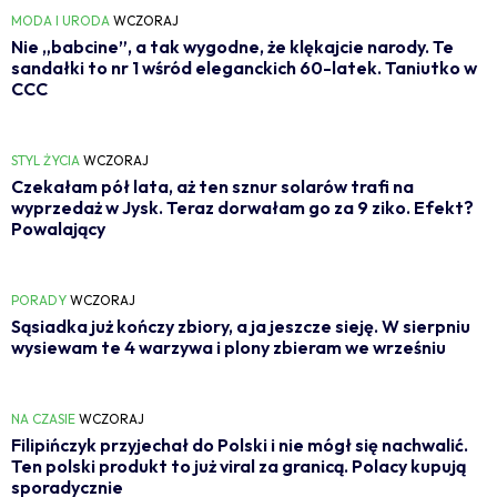
MODA I URODA
WCZORAJ
Nie „babcine”, a tak wygodne, że klękajcie narody. Te
sandałki to nr 1 wśród eleganckich 60-latek. Taniutko w
CCC
STYL ŻYCIA
WCZORAJ
Czekałam pół lata, aż ten sznur solarów trafi na
wyprzedaż w Jysk. Teraz dorwałam go za 9 ziko. Efekt?
Powalający
PORADY
WCZORAJ
Sąsiadka już kończy zbiory, a ja jeszcze sieję. W sierpniu
wysiewam te 4 warzywa i plony zbieram we wrześniu
NA CZASIE
WCZORAJ
Filipińczyk przyjechał do Polski i nie mógł się nachwalić.
Ten polski produkt to już viral za granicą. Polacy kupują
sporadycznie