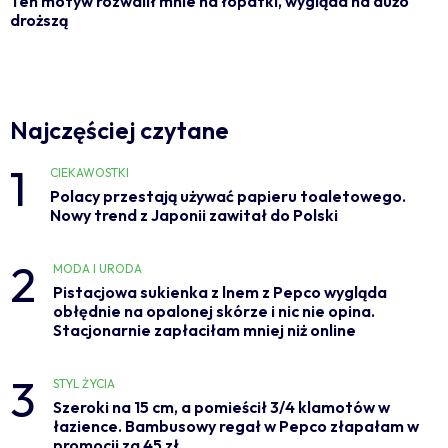
Ten motyw rozwalił mnie na łopatki, wygląda na dużo
droższą
Najczęściej czytane
1
CIEKAWOSTKI
Polacy przestają używać papieru toaletowego.
Nowy trend z Japonii zawitał do Polski
2
MODA I URODA
Pistacjowa sukienka z lnem z Pepco wygląda
obłędnie na opalonej skórze i nic nie opina.
Stacjonarnie zapłaciłam mniej niż online
3
STYL ŻYCIA
Szeroki na 15 cm, a pomieścił 3/4 klamotów w
łazience. Bambusowy regał w Pepco złapałam w
promocji za 45 zł