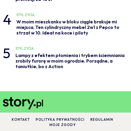
4
STYL ŻYCIA
W moim mieszkanku w bloku ciągle brakuje mi
miejsca. Ten cylindryczny mebel 2w1 z Pepco to
strzał w 10. Ideał na koce i piloty
5
STYL ŻYCIA
Lampy z efektem płomienia i trybem ściemniania
zrobiły furorę w moim ogrodzie. Porządne, a
taniutkie, bo z Action
KONTAKT
POLITYKA PRYWATNOŚCI
REGULAMIN
MOJE ZGODY