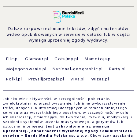
Dalsze rozpowszechnianie tekstów, zdjęć i materiałów
wideo opublikowanych w serwisie w całości lub w części
wymaga uprzedniej zgody wydawcy.
Elle.pl
Glamour.pl
Gotujmy.pl
Mamotoja.pl
Mojegotowanie.pl
National-geographic.pl
Party.pl
Polki.pl
Przyslijprzepis.pl
Viva.pl
Wizaz.pl
Jakiekolwiek aktywności, w szczególności: pobieranie,
zwielokrotnianie, przechowywanie, lub inne wykorzystywanie
treści, danych lub informacji dostępnych w ramach niniejszego
serwisu oraz wszystkich jego podstron, w szczególności w celu
ich eksploracji, zmierzającej do tworzenia, rozwoju, modyfikacji i
szkolenia systemów uczenia maszynowego, algorytmów lub
sztucznej inteligencji
jest zabronione oraz wymaga
uprzedniej, jednoznacznie wyrażonej zgody administratora
serwisu – Burda Media Polska sp. z o.o.
Obowiązek uzyskania