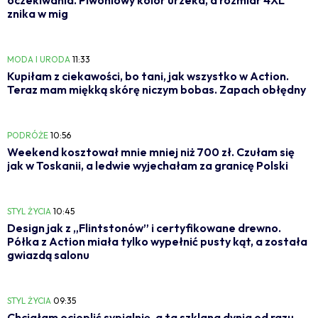
oczekiwania. Piwoniowy kolor urzeka, a rozmiar 4XL
znika w mig
MODA I URODA
11:33
Kupiłam z ciekawości, bo tani, jak wszystko w Action.
Teraz mam miękką skórę niczym bobas. Zapach obłędny
PODRÓŻE
10:56
Weekend kosztował mnie mniej niż 700 zł. Czułam się
jak w Toskanii, a ledwie wyjechałam za granicę Polski
STYL ŻYCIA
10:45
Design jak z „Flintstonów” i certyfikowane drewno.
Półka z Action miała tylko wypełnić pusty kąt, a została
gwiazdą salonu
STYL ŻYCIA
09:35
Chciałam ocieplić sypialnię, a ta szklana dynia od razu