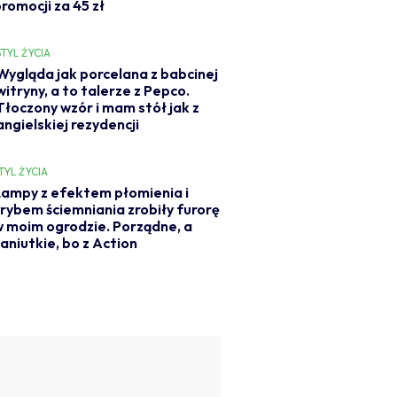
romocji za 45 zł
STYL ŻYCIA
Wygląda jak porcelana z babcinej
witryny, a to talerze z Pepco.
Tłoczony wzór i mam stół jak z
angielskiej rezydencji
TYL ŻYCIA
ampy z efektem płomienia i
rybem ściemniania zrobiły furorę
 moim ogrodzie. Porządne, a
aniutkie, bo z Action