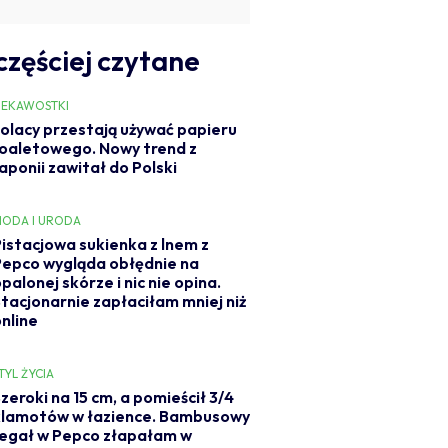
częściej czytane
IEKAWOSTKI
olacy przestają używać papieru
oaletowego. Nowy trend z
aponii zawitał do Polski
ODA I URODA
Pistacjowa sukienka z lnem z
Pepco wygląda obłędnie na
palonej skórze i nic nie opina.
Stacjonarnie zapłaciłam mniej niż
online
TYL ŻYCIA
zeroki na 15 cm, a pomieścił 3/4
klamotów w łazience. Bambusowy
regał w Pepco złapałam w