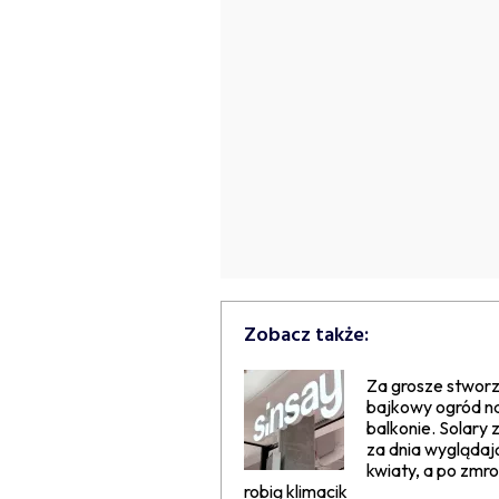
Zobacz także:
Za grosze stwor
bajkowy ogród n
balkonie. Solary 
za dnia wyglądaj
kwiaty, a po zmr
robią klimacik