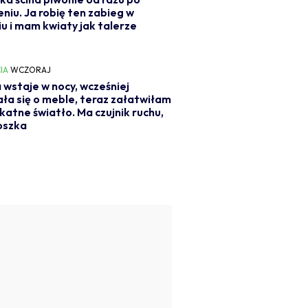
eniu. Ja robię ten zabieg w
iu i mam kwiaty jak talerze
IA
WCZORAJ
 wstaje w nocy, wcześniej
ła się o meble, teraz załatwiłam
likatne światło. Ma czujnik ruchu,
oszka