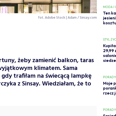
MODA I
Ten ka
fot. Adobe Stock | Adam / Sinsay.com
jesien
kosztu
STYL ŻYC
Kupiła
29,99 z
saloni
tuny, żeby zamienić balkon, taras
siedze
 wyjątkowym klimatem. Sama
 gdy trafiłam na świecącą lampkę
PORAD
rczyka z Sinsay. Wiedziałam, że to
Moje p
porank
rzecz 
PORAD
Sąsiad