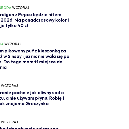
 URODA
WCZORAJ
rdigan z Pepco będzie hitem
i 2026. Ma ponadczasowy kolor i
je tylko 40 zł
IA
WCZORAJ
m pikowany puf z kieszonką za
ł w Sinsay i już nic nie wala się po
e. Do tego mam +1 miejsce do
nia
Y
WCZORAJ
ranie pachnie jak oliwny sad o
u, a nie używam płynu. Robię 1
jak znajoma Greczynka
Y
WCZORAJ
ka ścina piwonie od razu po