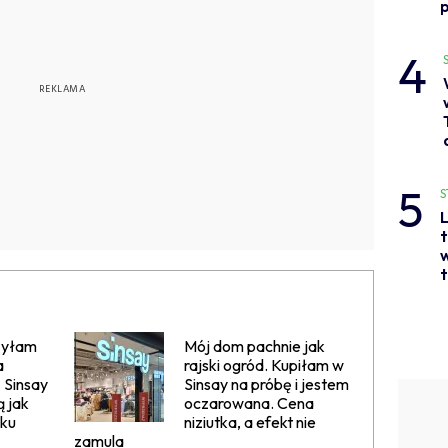
p
4
5
S
L
t
w
t
zyłam
Mój dom pachnie jak
a
rajski ogród. Kupiłam w
z Sinsay
Sinsay na próbę i jestem
ą jak
oczarowana. Cena
oku
niziutka, a efekt nie
zamula