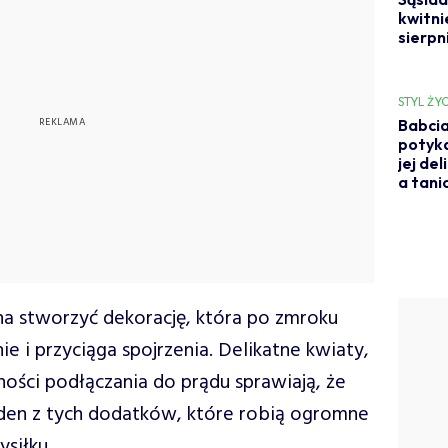
kwitni
sierpn
STYL ŻYC
Babcia
potyka
jej de
a tani
na stworzyć dekorację, która po zmroku
 i przyciąga spojrzenia. Delikatne kwiaty,
ności podłączania do prądu sprawiają, że
jeden z tych dodatków, które robią ogromne
siłku.