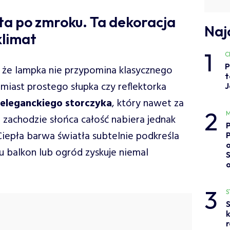
ta po zmroku. Ta dekoracja
Naj
klimat
1
C
P
, że lampka nie przypomina klasycznego
t
iast prostego słupka czy reflektorka
J
 eleganckiego storczyka
, który nawet za
2
M
 zachodzie słońca całość nabiera jednak
Ciepła barwa światła subtelnie podkreśla
o
u balkon lub ogród zyskuje niemal
3
S
S