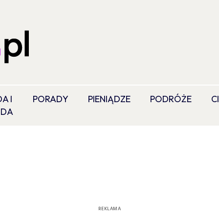
A I
PORADY
PIENIĄDZE
PODRÓŻE
C
ODA