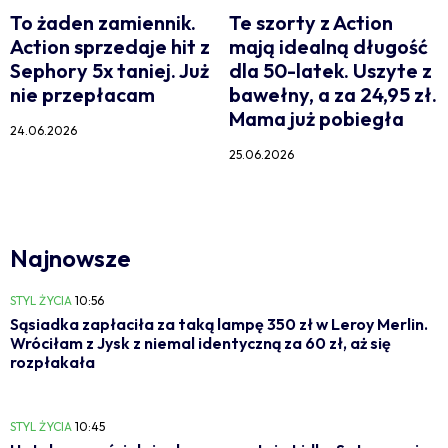
To żaden zamiennik.
Te szorty z Action
Action sprzedaje hit z
mają idealną długość
Sephory 5x taniej. Już
dla 50-latek. Uszyte z
nie przepłacam
bawełny, a za 24,95 zł.
Mama już pobiegła
24.06.2026
25.06.2026
Najnowsze
STYL ŻYCIA
10:56
Sąsiadka zapłaciła za taką lampę 350 zł w Leroy Merlin.
Wróciłam z Jysk z niemal identyczną za 60 zł, aż się
rozpłakała
STYL ŻYCIA
10:45