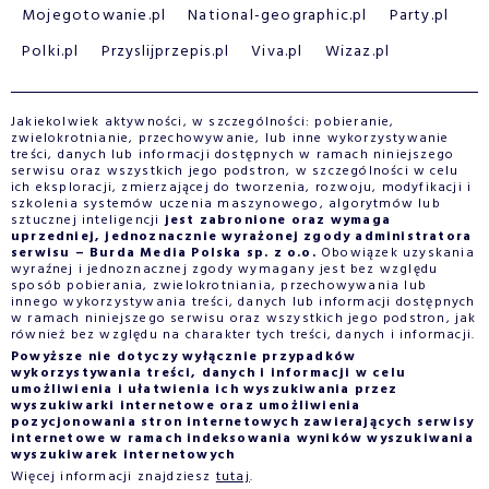
Mojegotowanie.pl
National-geographic.pl
Party.pl
Polki.pl
Przyslijprzepis.pl
Viva.pl
Wizaz.pl
Jakiekolwiek aktywności, w szczególności: pobieranie,
zwielokrotnianie, przechowywanie, lub inne wykorzystywanie
treści, danych lub informacji dostępnych w ramach niniejszego
serwisu oraz wszystkich jego podstron, w szczególności w celu
ich eksploracji, zmierzającej do tworzenia, rozwoju, modyfikacji i
szkolenia systemów uczenia maszynowego, algorytmów lub
sztucznej inteligencji
jest zabronione oraz wymaga
uprzedniej, jednoznacznie wyrażonej zgody administratora
serwisu – Burda Media Polska sp. z o.o.
Obowiązek uzyskania
wyraźnej i jednoznacznej zgody wymagany jest bez względu
sposób pobierania, zwielokrotniania, przechowywania lub
innego wykorzystywania treści, danych lub informacji dostępnych
w ramach niniejszego serwisu oraz wszystkich jego podstron, jak
również bez względu na charakter tych treści, danych i informacji.
Powyższe nie dotyczy wyłącznie przypadków
wykorzystywania treści, danych i informacji w celu
umożliwienia i ułatwienia ich wyszukiwania przez
wyszukiwarki internetowe oraz umożliwienia
pozycjonowania stron internetowych zawierających serwisy
internetowe w ramach indeksowania wyników wyszukiwania
wyszukiwarek internetowych
Więcej informacji znajdziesz
tutaj
.