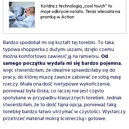
Kołdra z technologią „cool touch” to
moje odkrycie na lato. Teraz wleciała na
promkę w Action
Bardzo spodobał mi się kształt tej torebki. To taka
typowa shopperka z dużymi uszami, dzięki czemu
można komfortowo zawiesić ją na ramieniu.
Od
samego początku wydała mi się bardzo pojemna
,
więc stwierdziłam, że idealnie sprawdziłaby się do
pracy, do której muszę zawsze zabierać ze sobą masę
rzeczy. Miała ona dość nietypowe wykończenie,
ponieważ była śliska, co raczej nie jest często
spotykane w przypadku klasycznych torebek. Jednak
stwierdziłam, że to dość fajna opcja, ponieważ taką
torebkę bardzo łatwo utrzymać w czystości. Wystarczy
przetrzeć materiał mokrą ściereczką i gotowe.