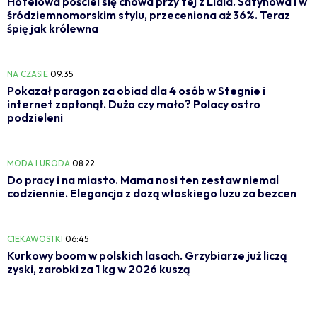
Hotelowa pościel się chowa przy tej z Lidla. Satynowa i w
śródziemnomorskim stylu, przeceniona aż 36%. Teraz
śpię jak królewna
NA CZASIE
09:35
Pokazał paragon za obiad dla 4 osób w Stegnie i
internet zapłonął. Dużo czy mało? Polacy ostro
podzieleni
MODA I URODA
08:22
Do pracy i na miasto. Mama nosi ten zestaw niemal
codziennie. Elegancja z dozą włoskiego luzu za bezcen
CIEKAWOSTKI
06:45
Kurkowy boom w polskich lasach. Grzybiarze już liczą
zyski, zarobki za 1 kg w 2026 kuszą