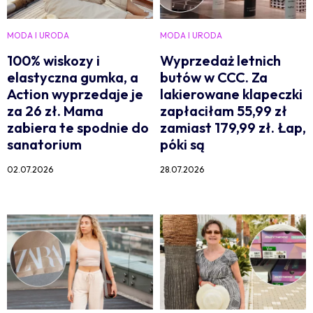
MODA I URODA
MODA I URODA
100% wiskozy i
Wyprzedaż letnich
elastyczna gumka, a
butów w CCC. Za
Action wyprzedaje je
lakierowane klapeczki
za 26 zł. Mama
zapłaciłam 55,99 zł
zabiera te spodnie do
zamiast 179,99 zł. Łap,
sanatorium
póki są
02.07.2026
28.07.2026