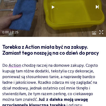
0:00 / 2:25
Torebka z Action miała być na zakupy.
Zamiast tego noszę ją na co dzień do pracy
Do
Action
chodzę raczej na domowe zakupy. Często
kupuję tam różne dodatki, tekstylia czy dekoracje,
ponieważ są stosunkowo tanie, a naprawdę bardzo
ładne i jakościowe. Rzadko zdarza mi się zaglądać na
dział modowy, jednak ostatnio coś mnie tknęło i
stwierdziłam, że tym razem zerknę, co ciekawego
można tam znaleźć.
Już z daleka moją uwagę
przyciągnęła klasyczna torebka
i od razu