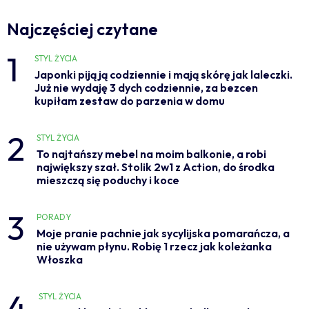
Najczęściej czytane
1
STYL ŻYCIA
Japonki piją ją codziennie i mają skórę jak laleczki.
Już nie wydaję 3 dych codziennie, za bezcen
kupiłam zestaw do parzenia w domu
2
STYL ŻYCIA
To najtańszy mebel na moim balkonie, a robi
największy szał. Stolik 2w1 z Action, do środka
mieszczą się poduchy i koce
3
PORADY
Moje pranie pachnie jak sycylijska pomarańcza, a
nie używam płynu. Robię 1 rzecz jak koleżanka
Włoszka
4
STYL ŻYCIA