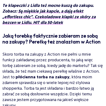
Te klapeczki z Lidla też mocno kuszą do zakupu.
Zobacz:
Są miękkie jak kapcie, a dają efekt
„effortless chic”. Czekoladowe klapki ze skóry za
bezcen w Lidlu. HIT dla 50-latek
Jaką torebkę faktycznie zabieram ze sobą
na zakupy? Perełkę też znalazłam w Action
Skoro torba na zakupy z Action nie pełni u mnie
funkcji zakładanej przez producenta, to jaką więc
torbę zabieram ze sobą, kiedy jadę do marketu? Tak się
składa, że też mam ciekawą perełkę właśnie z Action.
Jest to
płócienna torba na zakupy
, która moim
zdaniem sprawdza się o wiele lepiej niż stylowa
shopperka. Torba ta jest składana i bardzo łatwo ją
zabrać ze sobą dosłownie wszędzie. Dzięki temu
zawsze jestem przygotowana na jakieś większe
zakupy.