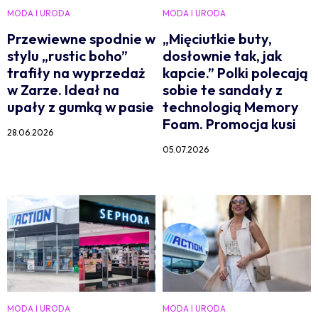
MODA I URODA
MODA I URODA
Przewiewne spodnie w
„Mięciutkie buty,
stylu „rustic boho”
dosłownie tak, jak
trafiły na wyprzedaż
kapcie.” Polki polecają
w Zarze. Ideał na
sobie te sandały z
upały z gumką w pasie
technologią Memory
Foam. Promocja kusi
28.06.2026
05.07.2026
MODA I URODA
MODA I URODA