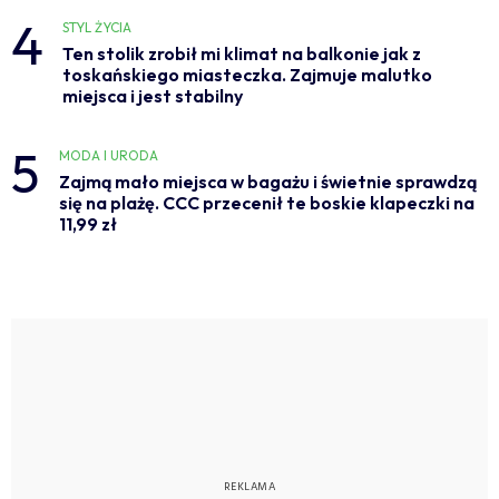
4
STYL ŻYCIA
Ten stolik zrobił mi klimat na balkonie jak z
toskańskiego miasteczka. Zajmuje malutko
miejsca i jest stabilny
5
MODA I URODA
Zajmą mało miejsca w bagażu i świetnie sprawdzą
się na plażę. CCC przecenił te boskie klapeczki na
11,99 zł