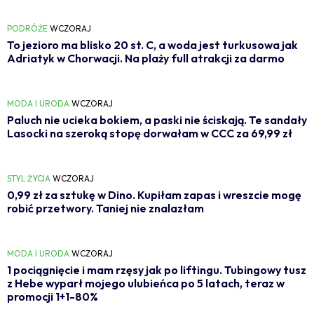
PODRÓŻE
WCZORAJ
To jezioro ma blisko 20 st. C, a woda jest turkusowa jak
Adriatyk w Chorwacji. Na plaży full atrakcji za darmo
MODA I URODA
WCZORAJ
Paluch nie ucieka bokiem, a paski nie ściskają. Te sandały
Lasocki na szeroką stopę dorwałam w CCC za 69,99 zł
STYL ŻYCIA
WCZORAJ
0,99 zł za sztukę w Dino. Kupiłam zapas i wreszcie mogę
robić przetwory. Taniej nie znalazłam
MODA I URODA
WCZORAJ
1 pociągnięcie i mam rzęsy jak po liftingu. Tubingowy tusz
z Hebe wyparł mojego ulubieńca po 5 latach, teraz w
promocji 1+1-80%