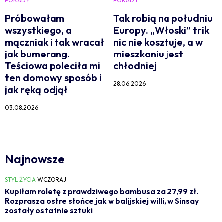
PORADY
PORADY
Próbowałam
Tak robią na południu
wszystkiego, a
Europy. „Włoski” trik
mączniak i tak wracał
nic nie kosztuje, a w
jak bumerang.
mieszkaniu jest
Teściowa poleciła mi
chłodniej
ten domowy sposób i
28.06.2026
jak ręką odjął
03.08.2026
Najnowsze
STYL ŻYCIA
WCZORAJ
Kupiłam roletę z prawdziwego bambusa za 27,99 zł.
Rozprasza ostre słońce jak w balijskiej willi, w Sinsay
zostały ostatnie sztuki