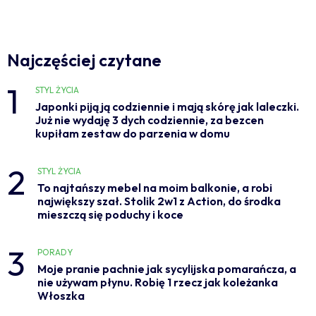
Najczęściej czytane
1
STYL ŻYCIA
Japonki piją ją codziennie i mają skórę jak laleczki.
Już nie wydaję 3 dych codziennie, za bezcen
kupiłam zestaw do parzenia w domu
2
STYL ŻYCIA
To najtańszy mebel na moim balkonie, a robi
największy szał. Stolik 2w1 z Action, do środka
mieszczą się poduchy i koce
3
PORADY
Moje pranie pachnie jak sycylijska pomarańcza, a
nie używam płynu. Robię 1 rzecz jak koleżanka
Włoszka