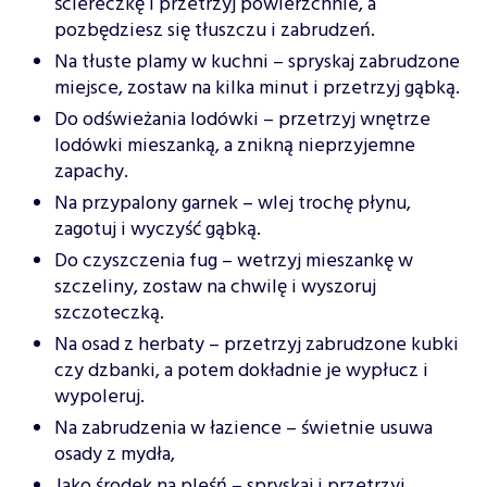
ściereczkę i przetrzyj powierzchnie, a
pozbędziesz się tłuszczu i zabrudzeń.
Na tłuste plamy w kuchni – spryskaj zabrudzone
miejsce, zostaw na kilka minut i przetrzyj gąbką.
Do odświeżania lodówki – przetrzyj wnętrze
lodówki mieszanką, a znikną nieprzyjemne
zapachy.
Na przypalony garnek – wlej trochę płynu,
zagotuj i wyczyść gąbką.
Do czyszczenia fug – wetrzyj mieszankę w
szczeliny, zostaw na chwilę i wyszoruj
szczoteczką.
Na osad z herbaty – przetrzyj zabrudzone kubki
czy dzbanki, a potem dokładnie je wypłucz i
wypoleruj.
Na zabrudzenia w łazience – świetnie usuwa
osady z mydła,
Jako środek na pleśń – spryskaj i przetrzyj