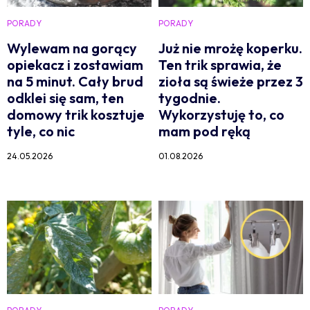
PORADY
PORADY
Wylewam na gorący
Już nie mrożę koperku.
opiekacz i zostawiam
Ten trik sprawia, że
na 5 minut. Cały brud
zioła są świeże przez 3
odklei się sam, ten
tygodnie.
domowy trik kosztuje
Wykorzystuję to, co
tyle, co nic
mam pod ręką
24.05.2026
01.08.2026