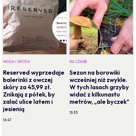
MODA I URODA
NA CZASIE
Reserved wyprzedaje
Sezon na borowiki
balerinki z owczej
wcześniej niż zwykle.
skóry za 45,99 zł.
W tych lasach grzyby
Znikają z półek, by
widać z kilkunastu
zalać ulice latem i
metrów, „ale byczek”
jesienią
15:33
16:47