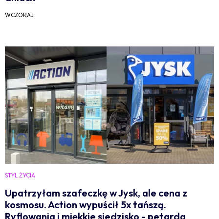
WCZORAJ
STYL ŻYCIA
Upatrzyłam szafeczkę w Jysk, ale cena z
kosmosu. Action wypuścił 5x tańszą.
Ryflowania i miękkie siedzisko - petarda