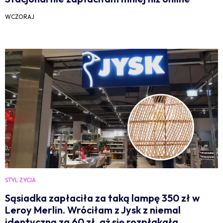
WCZORAJ
STYL ŻYCIA
Sąsiadka zapłaciła za taką lampę 350 zł w
Leroy Merlin. Wróciłam z Jysk z niemal
identyczną za 60 zł, aż się rozpłakała