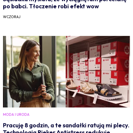
po babci. Tłoczenie robi efekt wow
WCZORAJ
MODA I URODA
Pracuję 8 godzin, a te sandałki ratują mi plecy.
Technologia Rieker Antistress redukuje