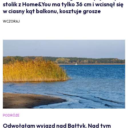
stolik z Home&You ma tylko 36 cm i wcisnął się
w ciasny kąt balkonu, kosztuje grosze
WCZORAJ
PODRÓŻE
Odwołałam wyjazd nad Bałtyk. Nad tym