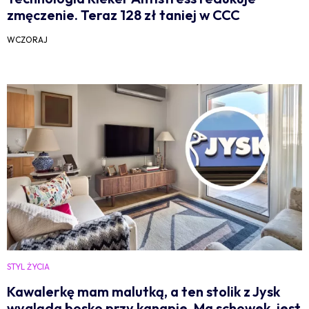
zmęczenie. Teraz 128 zł taniej w CCC
WCZORAJ
STYL ŻYCIA
Kawalerkę mam malutką, a ten stolik z Jysk
wygląda bosko przy kanapie. Ma schowek, jest