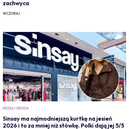
zachwyca
WCZORAJ
MODA I URODA
Sinsay ma najmodniejszą kurtkę na jesień
2026 i to za mniej niż stówkę. Polki dają jej 5/5