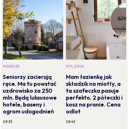
PODRÓŻE
STYL ŻYCIA
Seniorzy zacierają
Mam łazienkę jak
ręce. Ma tu powstać
składzik na miotły, a
uzdrowisko za 250
ta szafeczka pasuje
mln. Będą luksusowe
perfekto. 2 półeczki i
hotele, baseny i
kosz na pranie. Cena
ogrom udogodnień
odlot
09:35
08:45