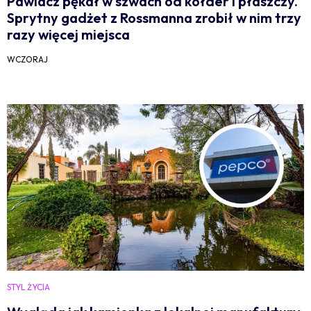
Pawlacz pękał w szwach od kołder i płaszczy.
Sprytny gadżet z Rossmanna zrobił w nim trzy
razy więcej miejsca
WCZORAJ
STYL ŻYCIA