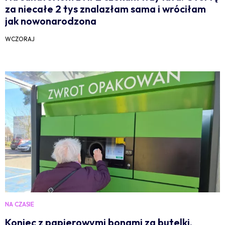
za niecałe 2 tys znalazłam sama i wróciłam
jak nowonarodzona
WCZORAJ
NA CZASIE
Koniec z papierowymi bonami za butelki.