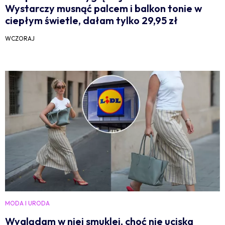
Wystarczy musnąć palcem i balkon tonie w
ciepłym świetle, dałam tylko 29,95 zł
WCZORAJ
MODA I URODA
Wyglądam w niej smuklej, choć nie uciska