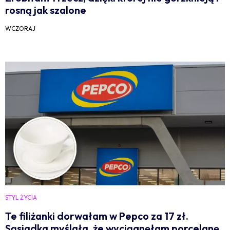
rosną jak szalone
WCZORAJ
STYL ŻYCIA
Te filiżanki dorwałam w Pepco za 17 zł.
Sąsiadka myślała, że wyciągnęłam porcelanę