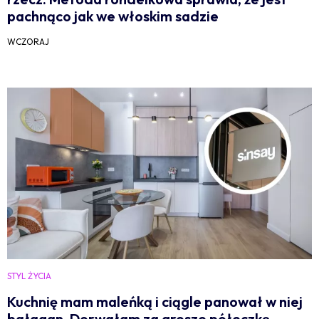
pachnąco jak we włoskim sadzie
WCZORAJ
STYL ŻYCIA
Kuchnię mam maleńką i ciągle panował w niej
bałagan. Dorwałam za grosze półeczkę