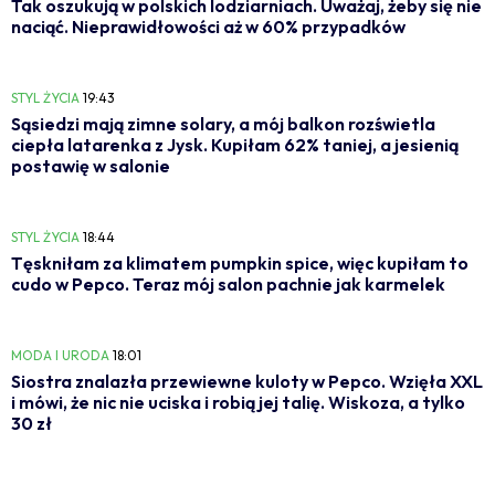
Tak oszukują w polskich lodziarniach. Uważaj, żeby się nie
naciąć. Nieprawidłowości aż w 60% przypadków
STYL ŻYCIA
19:43
Sąsiedzi mają zimne solary, a mój balkon rozświetla
ciepła latarenka z Jysk. Kupiłam 62% taniej, a jesienią
postawię w salonie
STYL ŻYCIA
18:44
Tęskniłam za klimatem pumpkin spice, więc kupiłam to
cudo w Pepco. Teraz mój salon pachnie jak karmelek
MODA I URODA
18:01
Siostra znalazła przewiewne kuloty w Pepco. Wzięła XXL
i mówi, że nic nie uciska i robią jej talię. Wiskoza, a tylko
30 zł