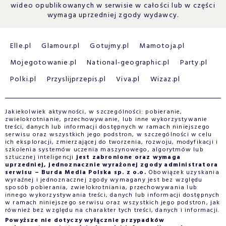
wideo opublikowanych w serwisie w całości lub w części
wymaga uprzedniej zgody wydawcy.
Elle.pl
Glamour.pl
Gotujmy.pl
Mamotoja.pl
Mojegotowanie.pl
National-geographic.pl
Party.pl
Polki.pl
Przyslijprzepis.pl
Viva.pl
Wizaz.pl
Jakiekolwiek aktywności, w szczególności: pobieranie,
zwielokrotnianie, przechowywanie, lub inne wykorzystywanie
treści, danych lub informacji dostępnych w ramach niniejszego
serwisu oraz wszystkich jego podstron, w szczególności w celu
ich eksploracji, zmierzającej do tworzenia, rozwoju, modyfikacji i
szkolenia systemów uczenia maszynowego, algorytmów lub
sztucznej inteligencji
jest zabronione oraz wymaga
uprzedniej, jednoznacznie wyrażonej zgody administratora
serwisu – Burda Media Polska sp. z o.o.
Obowiązek uzyskania
wyraźnej i jednoznacznej zgody wymagany jest bez względu
sposób pobierania, zwielokrotniania, przechowywania lub
innego wykorzystywania treści, danych lub informacji dostępnych
w ramach niniejszego serwisu oraz wszystkich jego podstron, jak
również bez względu na charakter tych treści, danych i informacji.
Powyższe nie dotyczy wyłącznie przypadków