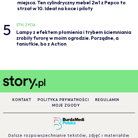
miejsca. Ten cylindryczny mebel 2w1 z Pepco to
strzał w 10. Ideał na koce i piloty
5
STYL ŻYCIA
Lampy z efektem płomienia i trybem ściemniania
zrobiły furorę w moim ogrodzie. Porządne, a
taniutkie, bo z Action
KONTAKT
POLITYKA PRYWATNOŚCI
REGULAMIN
MOJE ZGODY
Dalsze rozpowszechnianie tekstów, zdjęć i materiałów