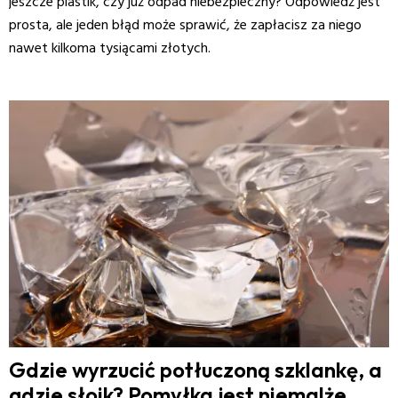
jeszcze plastik, czy już odpad niebezpieczny? Odpowiedź jest
prosta, ale jeden błąd może sprawić, że zapłacisz za niego
nawet kilkoma tysiącami złotych.
Gdzie wyrzucić potłuczoną szklankę, a
gdzie słoik? Pomyłka jest niemalże