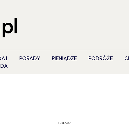
A I
PORADY
PIENIĄDZE
PODRÓŻE
C
ODA