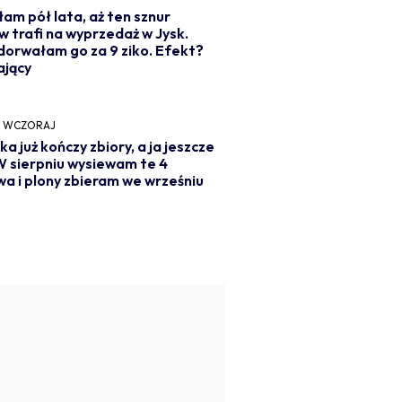
am pół lata, aż ten sznur
w trafi na wyprzedaż w Jysk.
dorwałam go za 9 ziko. Efekt?
ający
Y
WCZORAJ
ka już kończy zbiory, a ja jeszcze
 W sierpniu wysiewam te 4
a i plony zbieram we wrześniu