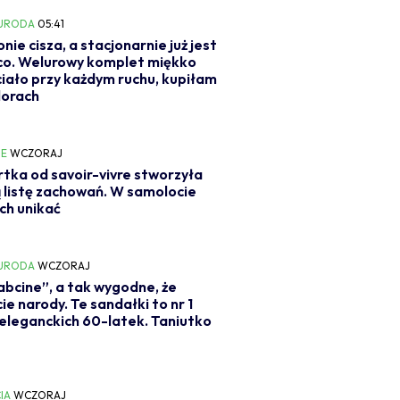
 URODA
05:41
onie cisza, a stacjonarnie już jest
co. Welurowy komplet miękko
ciało przy każdym ruchu, kupiłam
lorach
IE
WCZORAJ
tka od savoir-vivre stworzyła
 listę zachowań. W samolocie
ich unikać
 URODA
WCZORAJ
abcine”, a tak wygodne, że
cie narody. Te sandałki to nr 1
eleganckich 60-latek. Taniutko
IA
WCZORAJ