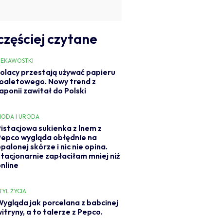
częściej czytane
IEKAWOSTKI
olacy przestają używać papieru
oaletowego. Nowy trend z
aponii zawitał do Polski
ODA I URODA
Pistacjowa sukienka z lnem z
Pepco wygląda obłędnie na
palonej skórze i nic nie opina.
Stacjonarnie zapłaciłam mniej niż
online
TYL ŻYCIA
Wygląda jak porcelana z babcinej
itryny, a to talerze z Pepco.