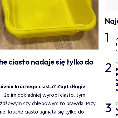
Naj
1
C
P
t
J
he ciasto nadaje się tylko do
2
M
o
bieniu kruchego ciasta? Zbyt długie
, że im dokładniej wyrobi ciasto, tym
3
drożdżowym czy chlebowym to prawda. Przy
S
. Kruche ciasto ugniata się tylko do
w