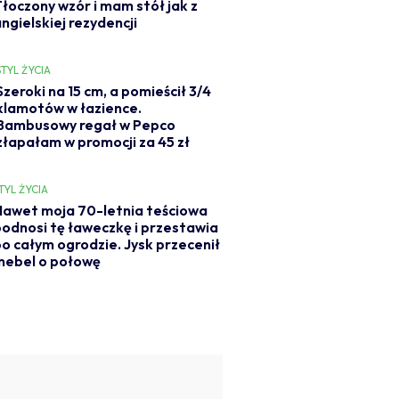
Tłoczony wzór i mam stół jak z
ngielskiej rezydencji
STYL ŻYCIA
Szeroki na 15 cm, a pomieścił 3/4
klamotów w łazience.
Bambusowy regał w Pepco
złapałam w promocji za 45 zł
TYL ŻYCIA
Nawet moja 70-letnia teściowa
odnosi tę ławeczkę i przestawia
o całym ogrodzie. Jysk przecenił
mebel o połowę