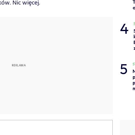
ów. Nic więcej.
a
4
5
S
p
p