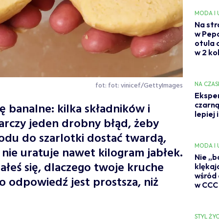
MODA I
Na str
w Pep
otula 
w 2 ko
fot: fot: vinicef/GettyImages
NA CZAS
Eksper
czarną
ę banalne: kilka składników i
lepiej 
arczy jeden drobny błąd, żeby
odu do szarlotki dostać twardą,
MODA I
 nie uratuje nawet kilogram jabłek.
Nie „b
iałeś się, dlaczego twoje kruche
klękaj
wśród 
to odpowiedź jest prostsza, niż
w CCC
STYL ŻYC