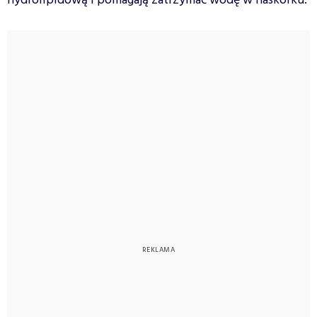
hydrolipidową i pomagają zatrzymać wodę w naskórku.