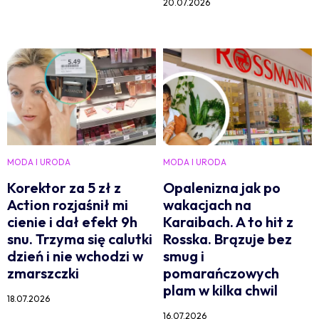
20.07.2026
MODA I URODA
MODA I URODA
Korektor za 5 zł z
Opalenizna jak po
Action rozjaśnił mi
wakacjach na
cienie i dał efekt 9h
Karaibach. A to hit z
snu. Trzyma się calutki
Rosska. Brązuje bez
dzień i nie wchodzi w
smug i
zmarszczki
pomarańczowych
plam w kilka chwil
18.07.2026
16.07.2026