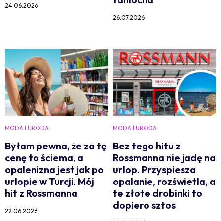
24.06.2026
26.07.2026
MODA I URODA
MODA I URODA
Byłam pewna, że za tę
Bez tego hitu z
cenę to ściema, a
Rossmanna nie jadę na
opalenizna jest jak po
urlop. Przyspiesza
urlopie w Turcji. Mój
opalanie, rozświetla, a
hit z Rossmanna
te złote drobinki to
dopiero sztos
22.06.2026