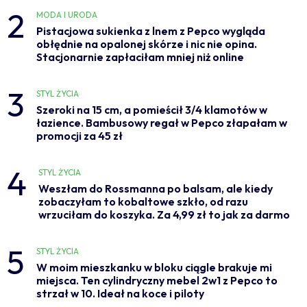
2
MODA I URODA
Pistacjowa sukienka z lnem z Pepco wygląda
obłędnie na opalonej skórze i nic nie opina.
Stacjonarnie zapłaciłam mniej niż online
3
STYL ŻYCIA
Szeroki na 15 cm, a pomieścił 3/4 klamotów w
łazience. Bambusowy regał w Pepco złapałam w
promocji za 45 zł
4
STYL ŻYCIA
Weszłam do Rossmanna po balsam, ale kiedy
zobaczyłam to kobaltowe szkło, od razu
wrzuciłam do koszyka. Za 4,99 zł to jak za darmo
5
STYL ŻYCIA
W moim mieszkanku w bloku ciągle brakuje mi
miejsca. Ten cylindryczny mebel 2w1 z Pepco to
strzał w 10. Ideał na koce i piloty