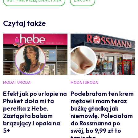
RUTYNA PIELĘGNACYJNA
ZAKUPY
Czytaj także
MODA I URODA
MODA I URODA
Efekt jak po urlopie na
Podebrałam ten krem
Phuket dała mi ta
mężowi i mam teraz
perełka z Hebe.
buźkę gładką jak
Zastąpiła balsam
niemowlę. Poleciałam
brązujący i opala na
do Rossmanna po
5+
swój, bo 9,99 zł to
taniocha