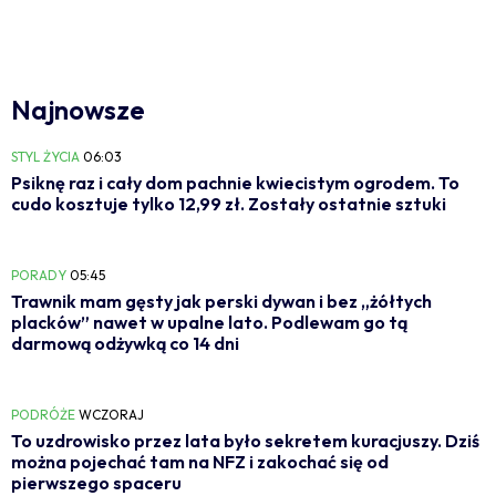
Najnowsze
STYL ŻYCIA
06:03
Psiknę raz i cały dom pachnie kwiecistym ogrodem. To
cudo kosztuje tylko 12,99 zł. Zostały ostatnie sztuki
PORADY
05:45
Trawnik mam gęsty jak perski dywan i bez „żółtych
placków” nawet w upalne lato. Podlewam go tą
darmową odżywką co 14 dni
PODRÓŻE
WCZORAJ
To uzdrowisko przez lata było sekretem kuracjuszy. Dziś
można pojechać tam na NFZ i zakochać się od
pierwszego spaceru