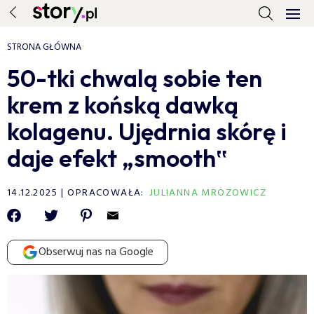
STRONA GŁÓWNA
50-tki chwalą sobie ten
krem z końską dawką
kolagenu. Ujędrnia skórę i
daje efekt „smooth‟
14.12.2025
OPRACOWAŁA:
JULIANNA MROZOWICZ
Obserwuj nas na Google