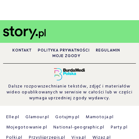
KONTAKT
POLITYKA PRYWATNOŚCI
REGULAMIN
MOJE ZGODY
Dalsze rozpowszechnianie tekstów, zdjęć i materiałów
wideo opublikowanych w serwisie w całości lub w części
wymaga uprzedniej zgody wydawcy.
Elle.pl
Glamour.pl
Gotujmy.pl
Mamotoja.pl
Mojegotowanie.pl
National-geographic.pl
Party.pl
Polki.pl
Przyslijprzepis.pl
Viva.pl
Wizaz.pl