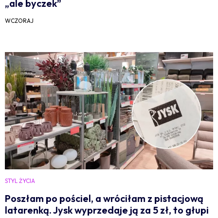
„ale byczek”
WCZORAJ
STYL ŻYCIA
Poszłam po pościel, a wróciłam z pistacjową
latarenką. Jysk wyprzedaje ją za 5 zł, to głupi