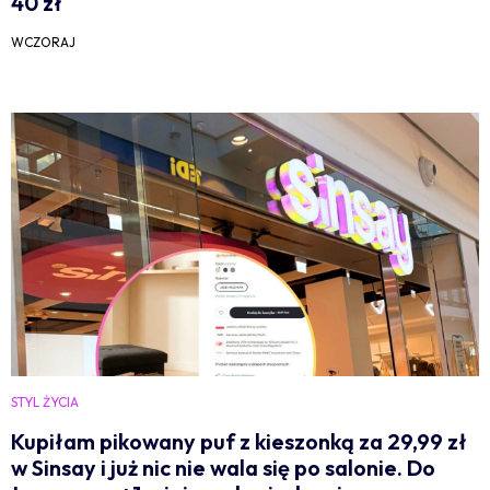
40 zł
WCZORAJ
STYL ŻYCIA
Kupiłam pikowany puf z kieszonką za 29,99 zł
w Sinsay i już nic nie wala się po salonie. Do