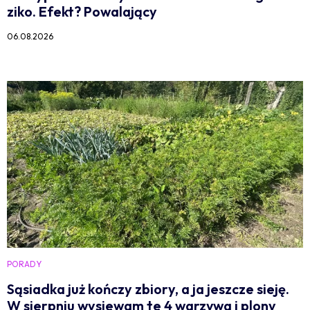
ziko. Efekt? Powalający
06.08.2026
PORADY
Sąsiadka już kończy zbiory, a ja jeszcze sieję.
W sierpniu wysiewam te 4 warzywa i plony