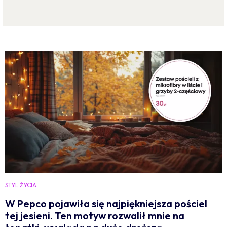
STYL ŻYCIA
W Pepco pojawiła się najpiękniejsza pościel
tej jesieni. Ten motyw rozwalił mnie na