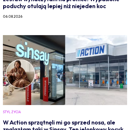
poduchy otulają lepiej niż niejeden koc
06.08.2026
STYL ŻYCIA
W Action sprzątnęli mi go sprzed nosa, ale
znalazłam taki w Sinsay. Ten jelonkowy kocyk