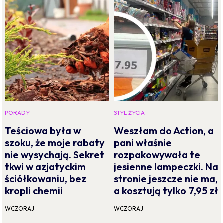
PORADY
STYL ŻYCIA
Teściowa była w
Weszłam do Action, a
szoku, że moje rabaty
pani właśnie
nie wysychają. Sekret
rozpakowywała te
tkwi w azjatyckim
jesienne lampeczki. Na
ściółkowaniu, bez
stronie jeszcze nie ma,
kropli chemii
a kosztują tylko 7,95 zł
WCZORAJ
WCZORAJ