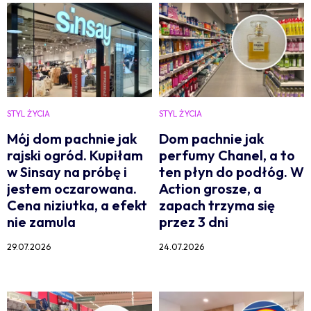
STYL ŻYCIA
STYL ŻYCIA
Mój dom pachnie jak
Dom pachnie jak
rajski ogród. Kupiłam
perfumy Chanel, a to
w Sinsay na próbę i
ten płyn do podłóg. W
jestem oczarowana.
Action grosze, a
Cena niziutka, a efekt
zapach trzyma się
nie zamula
przez 3 dni
29.07.2026
24.07.2026