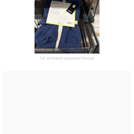
fot: archiwum prywatne/Story.pl