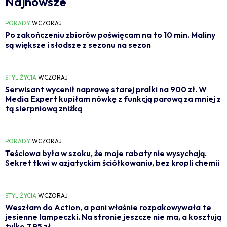
Najnowsze
PORADY
WCZORAJ
Po zakończeniu zbiorów poświęcam na to 10 min. Maliny
są większe i słodsze z sezonu na sezon
STYL ŻYCIA
WCZORAJ
Serwisant wycenił naprawę starej pralki na 900 zł. W
Media Expert kupiłam nówkę z funkcją parową za mniej z
tą sierpniową zniżką
PORADY
WCZORAJ
Teściowa była w szoku, że moje rabaty nie wysychają.
Sekret tkwi w azjatyckim ściółkowaniu, bez kropli chemii
STYL ŻYCIA
WCZORAJ
Weszłam do Action, a pani właśnie rozpakowywała te
jesienne lampeczki. Na stronie jeszcze nie ma, a kosztują
tylko 7,95 zł