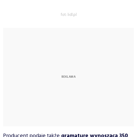
fot: lidl.pl
Producent podaje także
gramaturę wynoszącą 350