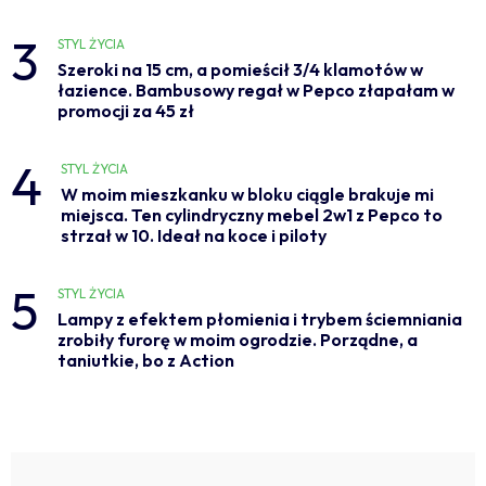
3
STYL ŻYCIA
Szeroki na 15 cm, a pomieścił 3/4 klamotów w
łazience. Bambusowy regał w Pepco złapałam w
promocji za 45 zł
4
STYL ŻYCIA
W moim mieszkanku w bloku ciągle brakuje mi
miejsca. Ten cylindryczny mebel 2w1 z Pepco to
strzał w 10. Ideał na koce i piloty
5
STYL ŻYCIA
Lampy z efektem płomienia i trybem ściemniania
zrobiły furorę w moim ogrodzie. Porządne, a
taniutkie, bo z Action