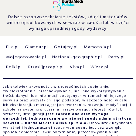
Dalsze rozpowszechnianie tekstów, zdjęć i materiałów
wideo opublikowanych w serwisie w całości lub w części
wymaga uprzedniej zgody wydawcy.
Elle.pl
Glamour.pl
Gotujmy.pl
Mamotoja.pl
Mojegotowanie.pl
National-geographic.pl
Party.pl
Polki.pl
Przyslijprzepis.pl
Viva.pl
Wizaz.pl
Jakiekolwiek aktywności, w szczególności: pobieranie,
zwielokrotnianie, przechowywanie, lub inne wykorzystywanie
treści, danych lub informacji dostępnych w ramach niniejszego
serwisu oraz wszystkich jego podstron, w szczególności w celu
ich eksploracji, zmierzającej do tworzenia, rozwoju, modyfikacji i
szkolenia systemów uczenia maszynowego, algorytmów lub
sztucznej inteligencji
jest zabronione oraz wymaga
uprzedniej, jednoznacznie wyrażonej zgody administratora
serwisu – Burda Media Polska sp. z o.o.
Obowiązek uzyskania
wyraźnej i jednoznacznej zgody wymagany jest bez względu
sposób pobierania, zwielokrotniania, przechowywania lub