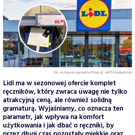
fot: archiwum prywatne/Story.pl, wb77/AdobeStock
Lidl ma w sezonowej ofercie komplet
ręczników, który zwraca uwagę nie tylko
atrakcyjną ceną, ale również solidną
gramaturą. Wyjaśniamy, co oznacza ten
parametr, jak wpływa na komfort
użytkowania i jak dbać o ręczniki, by
przez długi czas pozostały miękkie oraz