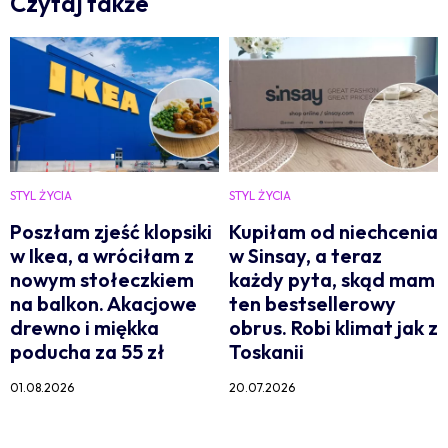
Czytaj także
STYL ŻYCIA
STYL ŻYCIA
Poszłam zjeść klopsiki
Kupiłam od niechcenia
w Ikea, a wróciłam z
w Sinsay, a teraz
nowym stołeczkiem
każdy pyta, skąd mam
na balkon. Akacjowe
ten bestsellerowy
drewno i miękka
obrus. Robi klimat jak z
poducha za 55 zł
Toskanii
01.08.2026
20.07.2026