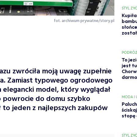
STYL ŻYC
Kupiła
fot. archiwum prywatne/story.pl
bambus
słońce 
został
PODRÓŻ
To jez
jest t
razu zwróciła moją uwagę zupełnie
Chorwac
darm
mpa. Zamiast typowego ogrodowego
 elegancki model, który wyglądał
o powrocie do domu szybko
MODA I
Paluch
ł to jeden z najlepszych zakupów
ściska
stopę 
STYL ŻYC