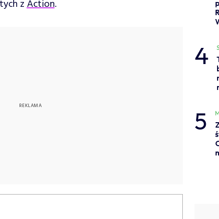
otych z
Action
.
4
5
M
Z
ś
C
n