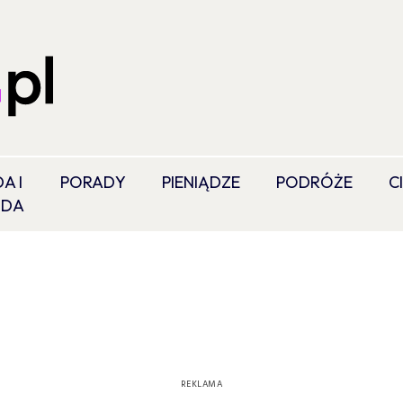
A I
PORADY
PIENIĄDZE
PODRÓŻE
C
ODA