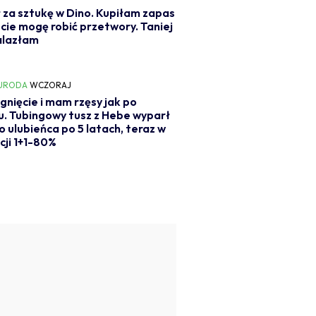
ł za sztukę w Dino. Kupiłam zapas
zcie mogę robić przetwory. Taniej
alazłam
 URODA
WCZORAJ
ągnięcie i mam rzęsy jak po
gu. Tubingowy tusz z Hebe wyparł
 ulubieńca po 5 latach, teraz w
ji 1+1-80%