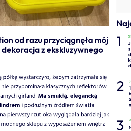
Naj
1
S
tion od razu przyciągnęła mój
J
 dekoracja z ekskluzywnego
s
d
k
ą półkę wystarczyło, żebym zatrzymała się
2
S
e nie przypominała klasycznych reflektorów
b
arnych girland.
Ma smukłą, elegancką
S
lindrem
i podłużnym źródłem światła
a pierwszy rzut oka wyglądała bardziej jak
3
z modnego sklepu z wyposażeniem wnętrz
M