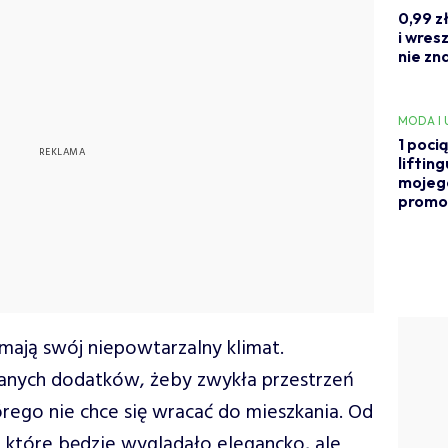
0,99 z
i wres
nie zn
MODA I
1 poci
liftin
mojego
promoc
mają swój niepowtarzalny klimat.
ranych dodatków, żeby zwykła przestrzeń
tórego nie chce się wracać do mieszkania. Od
 które będzie wyglądało elegancko, ale