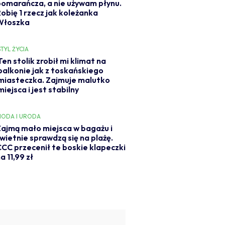
pomarańcza, a nie używam płynu.
Robię 1 rzecz jak koleżanka
Włoszka
STYL ŻYCIA
Ten stolik zrobił mi klimat na
balkonie jak z toskańskiego
miasteczka. Zajmuje malutko
miejsca i jest stabilny
ODA I URODA
ajmą mało miejsca w bagażu i
wietnie sprawdzą się na plażę.
CC przecenił te boskie klapeczki
a 11,99 zł