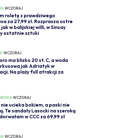
IA
WCZORAJ
m roletę z prawdziwego
a za 27,99 zł. Rozprasza ostre
jak w balijskiej willi, w Sinsay
y ostatnie sztuki
E
WCZORAJ
ioro ma blisko 20 st. C, a woda
urkusowa jak Adriatyk w
ji. Na plaży full atrakcji za
o
 URODA
WCZORAJ
 nie ucieka bokiem, a paski nie
ją. Te sandały Lasocki na szeroką
dorwałam w CCC za 69,99 zł
IA
WCZORAJ