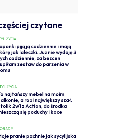
częściej czytane
TYL ŻYCIA
aponki piją ją codziennie i mają
kórę jak laleczki. Już nie wydaję 3
ych codziennie, za bezcen
upiłam zestaw do parzenia w
domu
TYL ŻYCIA
To najtańszy mebel na moim
alkonie, a robi największy szał.
tolik 2w1 z Action, do środka
mieszczą się poduchy i koce
PORADY
oje pranie pachnie jak sycylijska