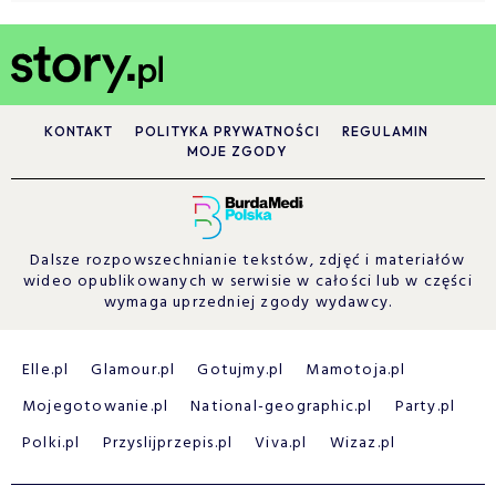
KONTAKT
POLITYKA PRYWATNOŚCI
REGULAMIN
MOJE ZGODY
Dalsze rozpowszechnianie tekstów, zdjęć i materiałów
wideo opublikowanych w serwisie w całości lub w części
wymaga uprzedniej zgody wydawcy.
Elle.pl
Glamour.pl
Gotujmy.pl
Mamotoja.pl
Mojegotowanie.pl
National-geographic.pl
Party.pl
Polki.pl
Przyslijprzepis.pl
Viva.pl
Wizaz.pl