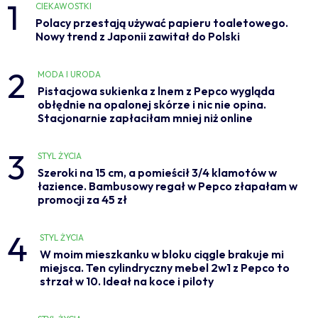
1
CIEKAWOSTKI
Polacy przestają używać papieru toaletowego.
Nowy trend z Japonii zawitał do Polski
2
MODA I URODA
Pistacjowa sukienka z lnem z Pepco wygląda
obłędnie na opalonej skórze i nic nie opina.
Stacjonarnie zapłaciłam mniej niż online
3
STYL ŻYCIA
Szeroki na 15 cm, a pomieścił 3/4 klamotów w
łazience. Bambusowy regał w Pepco złapałam w
promocji za 45 zł
4
STYL ŻYCIA
W moim mieszkanku w bloku ciągle brakuje mi
miejsca. Ten cylindryczny mebel 2w1 z Pepco to
strzał w 10. Ideał na koce i piloty