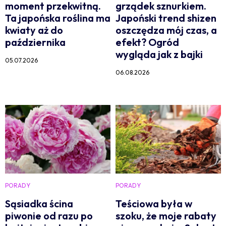
moment przekwitną.
grządek sznurkiem.
Ta japońska roślina ma
Japoński trend shizen
kwiaty aż do
oszczędza mój czas, a
października
efekt? Ogród
wygląda jak z bajki
05.07.2026
06.08.2026
PORADY
PORADY
Sąsiadka ścina
Teściowa była w
piwonie od razu po
szoku, że moje rabaty