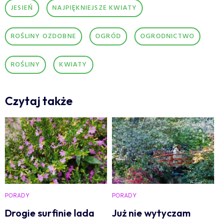
JESIEŃ
NAJPIĘKNIEJSZE KWIATY
ROŚLINY OZDOBNE
OGRÓD
OGRODNICTWO
ROŚLINY
KWIATY
Czytaj także
PORADY
PORADY
Drogie surfinie lada
Już nie wytyczam