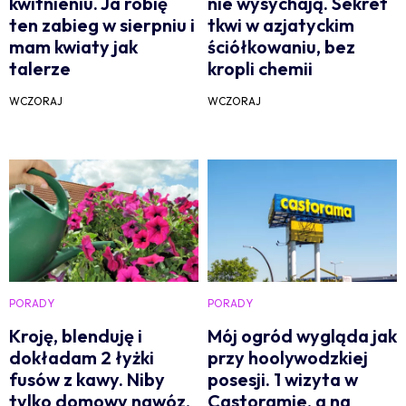
kwitnieniu. Ja robię
nie wysychają. Sekret
ten zabieg w sierpniu i
tkwi w azjatyckim
mam kwiaty jak
ściółkowaniu, bez
talerze
kropli chemii
WCZORAJ
WCZORAJ
PORADY
PORADY
Kroję, blenduję i
Mój ogród wygląda jak
dokładam 2 łyżki
przy hoolywodzkiej
fusów z kawy. Niby
posesji. 1 wizyta w
tylko domowy nawóz,
Castoramie, a na