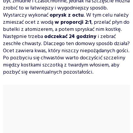
być żmudne i czasochłonne, jednak na szczęście można
zrobić to w łatwiejszy i wygodniejszy sposób.
Wystarczy wykonać
oprysk z octu
. W tym celu należy
zmieszać ocet z wodą
w proporcji 2:1
, przelać płyn do
butelki z atomizerem, a potem spryskać nim kostkę.
Następnie trzeba
odczekać 24 godziny
i zebrać
zeschłe chwasty. Dlaczego ten domowy sposób działa?
Ocet zawiera kwas, który niszczy niepożądanych gości.
Po pozbyciu się chwastów warto doczyścić szczeliny
między kostkami szczotką z twardym włosiem, aby
pozbyć się ewentualnych pozostałości.