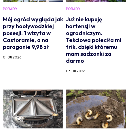
PORADY
PORADY
Mój ogród wygląda jak
Już nie kupuję
przy hoolywodzkiej
hortensji w
posesji. 1 wizyta w
ogrodniczym.
Castoramie, a na
Teściowa poleciła mi
paragonie 9,98 zł
trik, dzięki któremu
mam sadzonki za
01.08.2026
darmo
03.08.2026