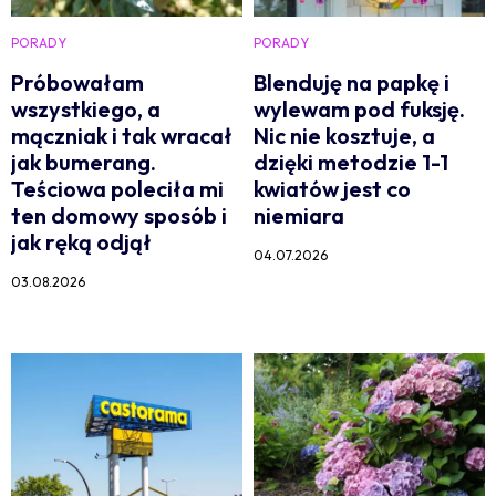
PORADY
PORADY
Próbowałam
Blenduję na papkę i
wszystkiego, a
wylewam pod fuksję.
mączniak i tak wracał
Nic nie kosztuje, a
jak bumerang.
dzięki metodzie 1-1
Teściowa poleciła mi
kwiatów jest co
ten domowy sposób i
niemiara
jak ręką odjął
04.07.2026
03.08.2026