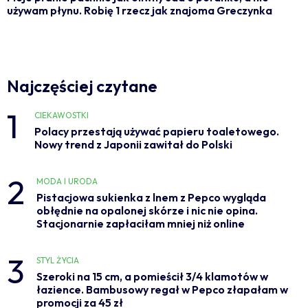
używam płynu. Robię 1 rzecz jak znajoma Greczynka
Najczęściej czytane
1
CIEKAWOSTKI
Polacy przestają używać papieru toaletowego.
Nowy trend z Japonii zawitał do Polski
2
MODA I URODA
Pistacjowa sukienka z lnem z Pepco wygląda
obłędnie na opalonej skórze i nic nie opina.
Stacjonarnie zapłaciłam mniej niż online
3
STYL ŻYCIA
Szeroki na 15 cm, a pomieścił 3/4 klamotów w
łazience. Bambusowy regał w Pepco złapałam w
promocji za 45 zł