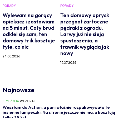
PORADY
PORADY
Wylewam na gorący
Ten domowy oprysk
opiekacz i zostawiam
przegnał żarłoczne
na 5 minut. Cały brud
pędraki z ogrodu.
odklei się sam, ten
Larwy już nie sieją
domowy trik kosztuje
spustoszenia, a
tyle, co nic
trawnik wygląda jak
nowy
24.05.2026
19.07.2026
Najnowsze
STYL ŻYCIA
WCZORAJ
Weszłam do Action, a pani właśnie rozpakowywała te
jesienne lampeczki. Na stronie jeszcze nie ma, a kosztują
tylko 7,95 zł