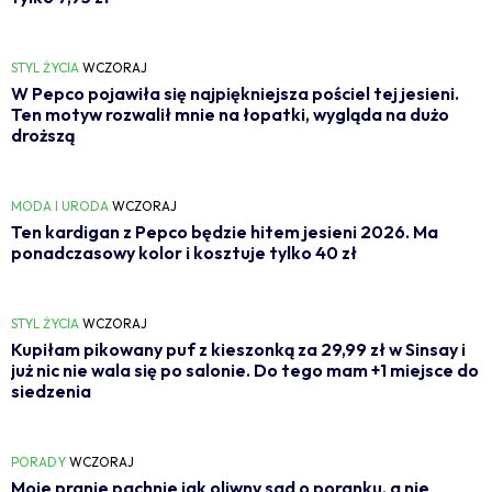
STYL ŻYCIA
WCZORAJ
W Pepco pojawiła się najpiękniejsza pościel tej jesieni.
Ten motyw rozwalił mnie na łopatki, wygląda na dużo
droższą
MODA I URODA
WCZORAJ
Ten kardigan z Pepco będzie hitem jesieni 2026. Ma
ponadczasowy kolor i kosztuje tylko 40 zł
STYL ŻYCIA
WCZORAJ
Kupiłam pikowany puf z kieszonką za 29,99 zł w Sinsay i
już nic nie wala się po salonie. Do tego mam +1 miejsce do
siedzenia
PORADY
WCZORAJ
Moje pranie pachnie jak oliwny sad o poranku, a nie