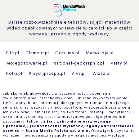
Dalsze rozpowszechnianie tekstów, zdjęć i materiałów
wideo opublikowanych w serwisie w całości lub w części
wymaga uprzedniej zgody wydawcy.
Elle.pl
Glamour.pl
Gotujmy.pl
Mamotoja.pl
Mojegotowanie.pl
National-geographic.pl
Party.pl
Polki.pl
Przyslijprzepis.pl
Viva.pl
Wizaz.pl
Jakiekolwiek aktywności, w szczególności: pobieranie,
zwielokrotnianie, przechowywanie, lub inne wykorzystywanie
treści, danych lub informacji dostępnych w ramach niniejszego
serwisu oraz wszystkich jego podstron, w szczególności w celu
ich eksploracji, zmierzającej do tworzenia, rozwoju, modyfikacji i
szkolenia systemów uczenia maszynowego, algorytmów lub
sztucznej inteligencji
jest zabronione oraz wymaga
uprzedniej, jednoznacznie wyrażonej zgody administratora
serwisu – Burda Media Polska sp. z o.o.
Obowiązek uzyskania
wyraźnej i jednoznacznej zgody wymagany jest bez względu