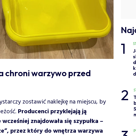
Naj
1
S
J
s
d
k
a chroni warzywo przed
2
S
ystarczy zostawić naklejkę na miejscu, by
b
S
ieżość.
Producenci przyklejają ją
e wcześniej znajdowała się szypułka –
3
ze”, przez który do wnętrza warzywa