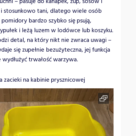
uchni – pasuje do kanapek, zup, sosów i
 i stosunkowo tani, dlatego wiele osób
, pomidory bardzo szybko się psują,
szypułek i leżą luzem w lodówce lub koszyku.
zi detal, na który nikt nie zwraca uwagi –
aje się zupełnie bezużyteczna, jej funkcja
nie wydłużyć trwałość warzywa.
zacieki na kabinie prysznicowej