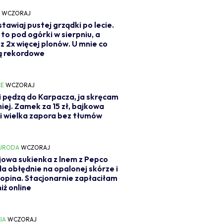
Y
WCZORAJ
stawiaj pustej grządki po lecie.
 to pod ogórki w sierpniu, a
z 2x więcej plonów. U mnie co
ą rekordowe
E
WCZORAJ
i pędzą do Karpacza, ja skręcam
iej. Zamek za 15 zł, bajkowa
 i wielka zapora bez tłumów
 URODA
WCZORAJ
jowa sukienka z lnem z Pepco
a obłędnie na opalonej skórze i
e opina. Stacjonarnie zapłaciłam
iż online
IA
WCZORAJ