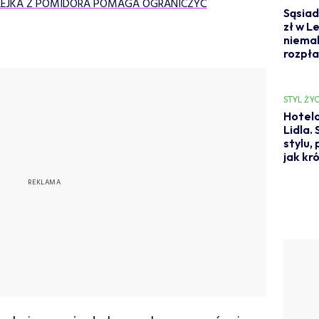
LEJKA Z POMIDORA POMAGA OGRANICZYĆ
Sąsiad
zł w L
niemal
rozpł
STYL ŻYC
Hotelo
Lidla.
stylu,
jak kr