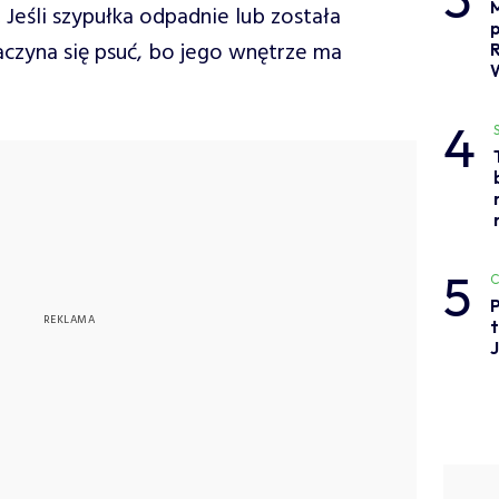
M
.
Jeśli szypułka odpadnie lub została
aczyna się psuć, bo jego wnętrze ma
4
5
C
P
t
J