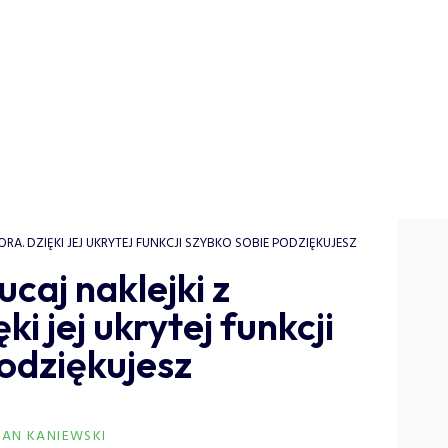
RA. DZIĘKI JEJ UKRYTEJ FUNKCJI SZYBKO SOBIE PODZIĘKUJESZ
caj naklejki z
i jej ukrytej funkcji
odziękujesz
IAN KANIEWSKI