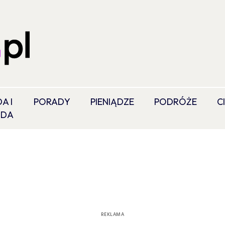
A I
PORADY
PIENIĄDZE
PODRÓŻE
C
ODA