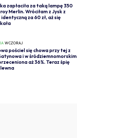
ka zapłaciła za taką lampę 350
eroy Merlin. Wróciłam z Jysk z
 identyczną za 60 zł, aż się
akała
IA
WCZORAJ
wa pościel się chowa przy tej z
 Satynowa i w śródziemnomorskim
 przeceniona aż 36%. Teraz śpię
ólewna