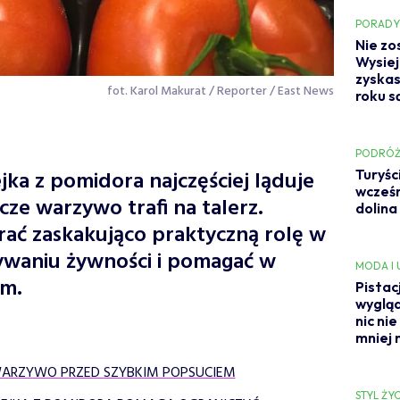
PORAD
Nie zo
Wysiej
zyskas
fot. Karol Makurat / Reporter / East News
roku s
PODRÓŻ
jka z pomidora najczęściej ląduje
Turyśc
wcześn
cze warzywo trafi na talerz.
dolina
ć zaskakująco praktyczną rolę w
waniu żywności i pomagać w
MODA I
em.
Pistac
wygląd
nic ni
mniej n
WARZYWO PRZED SZYBKIM POPSUCIEM
STYL ŻYC