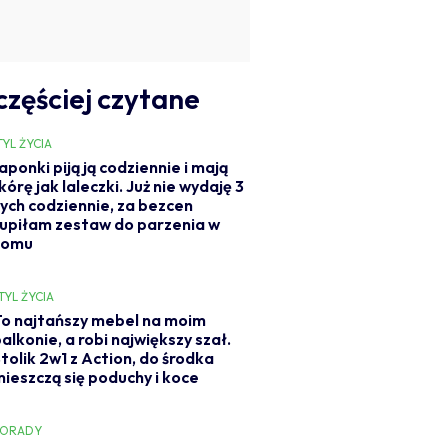
częściej czytane
TYL ŻYCIA
aponki piją ją codziennie i mają
kórę jak laleczki. Już nie wydaję 3
ych codziennie, za bezcen
upiłam zestaw do parzenia w
domu
TYL ŻYCIA
To najtańszy mebel na moim
alkonie, a robi największy szał.
tolik 2w1 z Action, do środka
mieszczą się poduchy i koce
PORADY