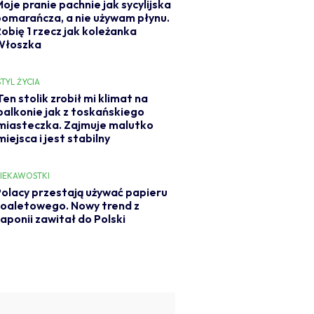
oje pranie pachnie jak sycylijska
pomarańcza, a nie używam płynu.
Robię 1 rzecz jak koleżanka
Włoszka
STYL ŻYCIA
Ten stolik zrobił mi klimat na
balkonie jak z toskańskiego
miasteczka. Zajmuje malutko
miejsca i jest stabilny
IEKAWOSTKI
olacy przestają używać papieru
oaletowego. Nowy trend z
aponii zawitał do Polski