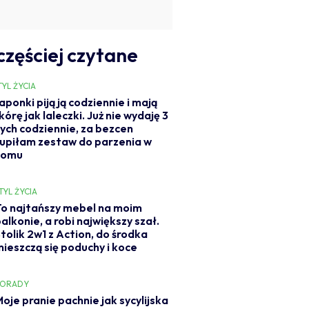
częściej czytane
TYL ŻYCIA
aponki piją ją codziennie i mają
kórę jak laleczki. Już nie wydaję 3
ych codziennie, za bezcen
upiłam zestaw do parzenia w
domu
TYL ŻYCIA
To najtańszy mebel na moim
alkonie, a robi największy szał.
tolik 2w1 z Action, do środka
mieszczą się poduchy i koce
PORADY
oje pranie pachnie jak sycylijska