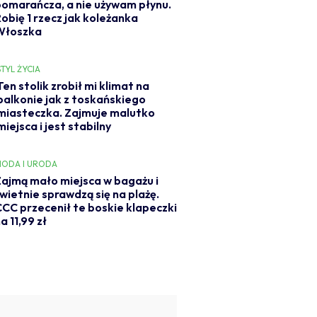
pomarańcza, a nie używam płynu.
Robię 1 rzecz jak koleżanka
Włoszka
STYL ŻYCIA
Ten stolik zrobił mi klimat na
balkonie jak z toskańskiego
miasteczka. Zajmuje malutko
miejsca i jest stabilny
ODA I URODA
ajmą mało miejsca w bagażu i
wietnie sprawdzą się na plażę.
CC przecenił te boskie klapeczki
a 11,99 zł