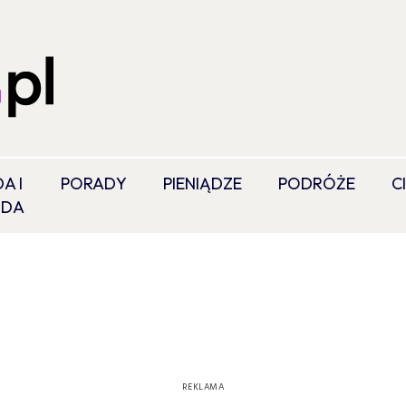
A I
PORADY
PIENIĄDZE
PODRÓŻE
C
ODA