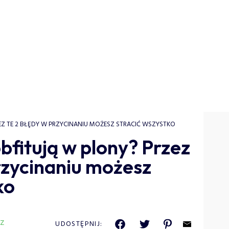
EZ TE 2 BŁĘDY W PRZYCINANIU MOŻESZ STRACIĆ WSZYSTKO
bfitują w plony? Przez
rzycinaniu możesz
ko
Z
UDOSTĘPNIJ: