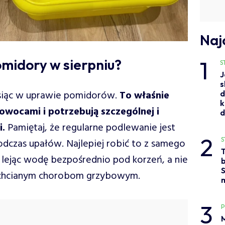
Naj
1
midory w sierpniu?
S
J
s
esiąc w uprawie pomidorów.
To właśnie
d
k
owocami i potrzebują szczególnej i
i.
Pamiętaj, że regularne podlewanie jest
2
S
odczas upałów. Najlepiej robić to z samego
lejąc wodę bezpośrednio pod korzeń, a nie
b
S
niechcianym chorobom grzybowym.
3
M