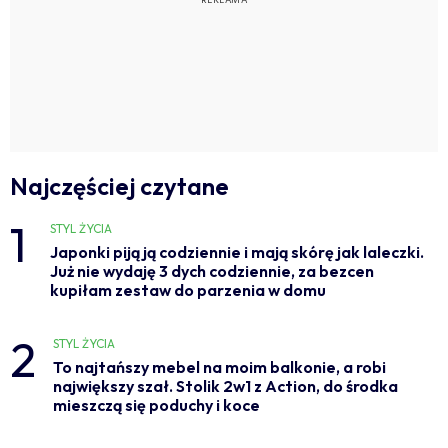
Najczęściej czytane
1
STYL ŻYCIA
Japonki piją ją codziennie i mają skórę jak laleczki.
Już nie wydaję 3 dych codziennie, za bezcen
kupiłam zestaw do parzenia w domu
2
STYL ŻYCIA
To najtańszy mebel na moim balkonie, a robi
największy szał. Stolik 2w1 z Action, do środka
mieszczą się poduchy i koce