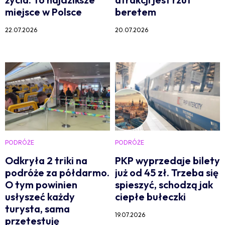
miejsce w Polsce
beretem
22.07.2026
20.07.2026
PODRÓŻE
PODRÓŻE
Odkryła 2 triki na
PKP wyprzedaje bilety
podróże za półdarmo.
już od 45 zł. Trzeba się
O tym powinien
spieszyć, schodzą jak
usłyszeć każdy
ciepłe bułeczki
turysta, sama
19.07.2026
przetestuję