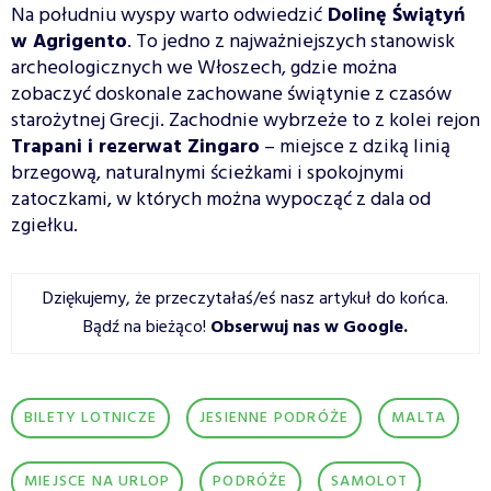
Na południu wyspy warto odwiedzić
Dolinę Świątyń
w Agrigento
. To jedno z najważniejszych stanowisk
archeologicznych we Włoszech, gdzie można
zobaczyć doskonale zachowane świątynie z czasów
starożytnej Grecji. Zachodnie wybrzeże to z kolei rejon
Trapani i rezerwat Zingaro
– miejsce z dziką linią
brzegową, naturalnymi ścieżkami i spokojnymi
zatoczkami, w których można wypocząć z dala od
zgiełku.
Dziękujemy, że przeczytałaś/eś nasz artykuł do końca.
Bądź na bieżąco!
Obserwuj nas w Google
.
BILETY LOTNICZE
JESIENNE PODRÓŻE
MALTA
MIEJSCE NA URLOP
PODRÓŻE
SAMOLOT