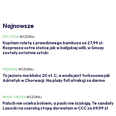
Najnowsze
STYL ŻYCIA
WCZORAJ
Kupiłam roletę z prawdziwego bambusa za 27,99 zł.
Rozprasza ostre słońce jak w balijskiej willi, w Sinsay
zostały ostatnie sztuki
PODRÓŻE
WCZORAJ
To jezioro ma blisko 20 st. C, a woda jest turkusowa jak
Adriatyk w Chorwacji. Na plaży full atrakcji za darmo
MODA I URODA
WCZORAJ
Paluch nie ucieka bokiem, a paski nie ściskają. Te sandały
Lasocki na szeroką stopę dorwałam w CCC za 69,99 zł