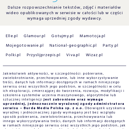
Dalsze rozpowszechnianie tekstów, zdjęć i materiałów
wideo opublikowanych w serwisie w całości lub w części
wymaga uprzedniej zgody wydawcy.
Elle.pl
Glamour.pl
Gotujmy.pl
Mamotoja.pl
Mojegotowanie.pl
National-geographic.pl
Party.pl
Polki.pl
Przyslijprzepis.pl
Viva.pl
Wizaz.pl
Jakiekolwiek aktywności, w szczególności: pobieranie,
zwielokrotnianie, przechowywanie, lub inne wykorzystywanie
treści, danych lub informacji dostępnych w ramach niniejszego
serwisu oraz wszystkich jego podstron, w szczególności w celu
ich eksploracji, zmierzającej do tworzenia, rozwoju, modyfikacji i
szkolenia systemów uczenia maszynowego, algorytmów lub
sztucznej inteligencji
jest zabronione oraz wymaga
uprzedniej, jednoznacznie wyrażonej zgody administratora
serwisu – Burda Media Polska sp. z o.o.
Obowiązek uzyskania
wyraźnej i jednoznacznej zgody wymagany jest bez względu
sposób pobierania, zwielokrotniania, przechowywania lub
innego wykorzystywania treści, danych lub informacji dostępnych
w ramach niniejszego serwisu oraz wszystkich jego podstron, jak