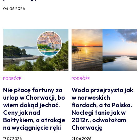
04.06.2026
PODRÓŻE
PODRÓŻE
Nie płacę fortuny za
Woda przejrzysta jak
urlop w Chorwacji, bo
w norweskich
wiem dokąd jechać.
fiordach, a to Polska.
Ceny jak nad
Noclegi tanie jak w
Bałtykiem, a atrakcje
2012r., odwołałam
na wyciągnięcie ręki
Chorwację
17.07.2026
21.06.2026