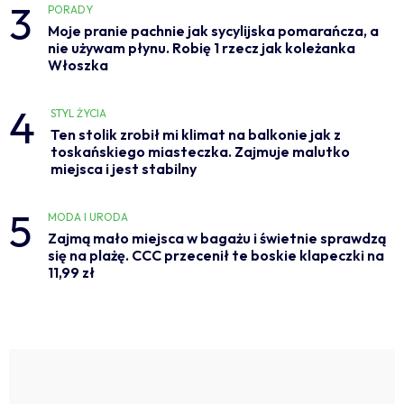
3
PORADY
Moje pranie pachnie jak sycylijska pomarańcza, a
nie używam płynu. Robię 1 rzecz jak koleżanka
Włoszka
4
STYL ŻYCIA
Ten stolik zrobił mi klimat na balkonie jak z
toskańskiego miasteczka. Zajmuje malutko
miejsca i jest stabilny
5
MODA I URODA
Zajmą mało miejsca w bagażu i świetnie sprawdzą
się na plażę. CCC przecenił te boskie klapeczki na
11,99 zł