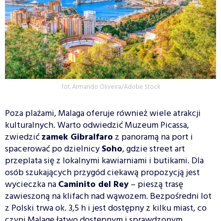
fot. Armando Oliveira/Adobe Stock
Poza plażami, Malaga oferuje również wiele atrakcji
kulturalnych. Warto odwiedzić Muzeum Picassa,
zwiedzić
zamek Gibralfaro
z panoramą na port i
spacerować po dzielnicy
Soho
, gdzie street art
przeplata się z lokalnymi kawiarniami i butikami. Dla
osób szukających przygód ciekawą propozycją jest
wycieczka na
Caminito del Rey
– pieszą trasę
zawieszoną na klifach nad wąwozem. Bezpośredni lot
z Polski trwa ok. 3,5 h i jest dostępny z kilku miast, co
czyni Malagę łatwo dostępnym i sprawdzonym