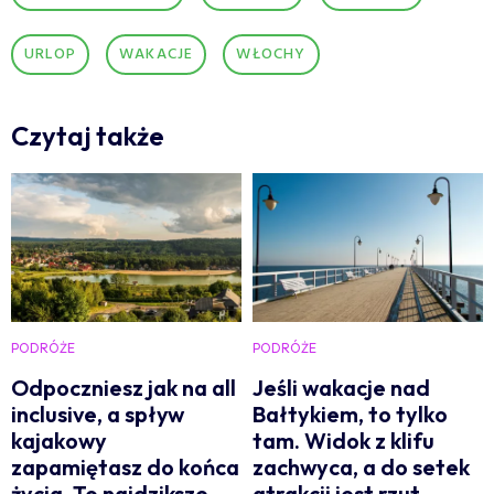
URLOP
WAKACJE
WŁOCHY
Czytaj także
PODRÓŻE
PODRÓŻE
Odpoczniesz jak na all
Jeśli wakacje nad
inclusive, a spływ
Bałtykiem, to tylko
kajakowy
tam. Widok z klifu
zapamiętasz do końca
zachwyca, a do setek
życia. To najdziksze
atrakcji jest rzut