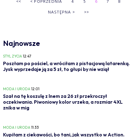
<<
<
POPRZEDNIA
4
5
6
7
8
NASTĘPNA
>
>>
Najnowsze
STYL ŻYCIA
12:47
Poszłam po pościel, a wróciłam z pistacjową latarenką.
Jysk wyprzedaje ją za 5 zł, to głupi by nie wziął
MODA I URODA
12:01
Szał na tę koszulę z lnem za 26 zł przekroczył
oczekiwania. Piwoniowy kolor urzeka, a rozmiar 4XL
znika w mig
MODA I URODA
11:33
Kupiłam z ciekawości, bo tani, jak wszystko w Action.