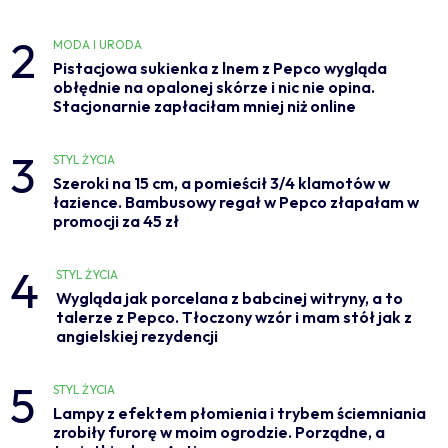
2
MODA I URODA
Pistacjowa sukienka z lnem z Pepco wygląda
obłędnie na opalonej skórze i nic nie opina.
Stacjonarnie zapłaciłam mniej niż online
3
STYL ŻYCIA
Szeroki na 15 cm, a pomieścił 3/4 klamotów w
łazience. Bambusowy regał w Pepco złapałam w
promocji za 45 zł
4
STYL ŻYCIA
Wygląda jak porcelana z babcinej witryny, a to
talerze z Pepco. Tłoczony wzór i mam stół jak z
angielskiej rezydencji
5
STYL ŻYCIA
Lampy z efektem płomienia i trybem ściemniania
zrobiły furorę w moim ogrodzie. Porządne, a