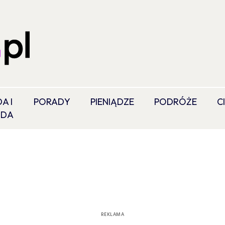
A I
PORADY
PIENIĄDZE
PODRÓŻE
C
ODA