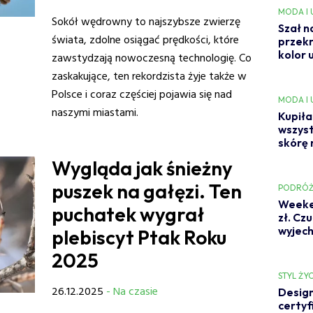
MODA I
Sokół wędrowny to najszybsze zwierzę
Szał n
świata, zdolne osiągać prędkości, które
przekr
kolor 
zawstydzają nowoczesną technologię. Co
zaskakujące, ten rekordzista żyje także w
Polsce i coraz częściej pojawia się nad
MODA I
naszymi miastami.
Kupiła
wszyst
skórę 
Wygląda jak śnieżny
puszek na gałęzi. Ten
PODRÓŻ
Weeken
puchatek wygrał
zł. Cz
wyjech
plebiscyt Ptak Roku
2025
STYL ŻYC
26.12.2025
- Na czasie
Design
certyf