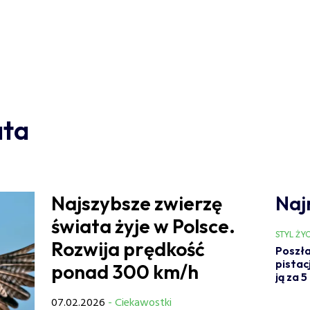
ata
Najszybsze zwierzę
Naj
świata żyje w Polsce.
STYL ŻYC
Rozwija prędkość
Poszła
pistac
ponad 300 km/h
ją za 5
07.02.2026
- Ciekawostki