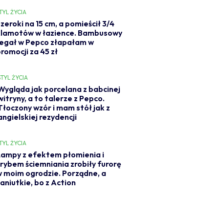
TYL ŻYCIA
zeroki na 15 cm, a pomieścił 3/4
klamotów w łazience. Bambusowy
regał w Pepco złapałam w
romocji za 45 zł
STYL ŻYCIA
Wygląda jak porcelana z babcinej
witryny, a to talerze z Pepco.
Tłoczony wzór i mam stół jak z
angielskiej rezydencji
TYL ŻYCIA
ampy z efektem płomienia i
rybem ściemniania zrobiły furorę
 moim ogrodzie. Porządne, a
aniutkie, bo z Action