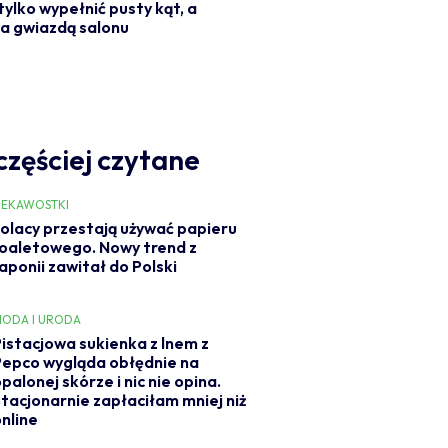
tylko wypełnić pusty kąt, a
a gwiazdą salonu
częściej czytane
IEKAWOSTKI
olacy przestają używać papieru
oaletowego. Nowy trend z
aponii zawitał do Polski
ODA I URODA
Pistacjowa sukienka z lnem z
Pepco wygląda obłędnie na
palonej skórze i nic nie opina.
Stacjonarnie zapłaciłam mniej niż
online