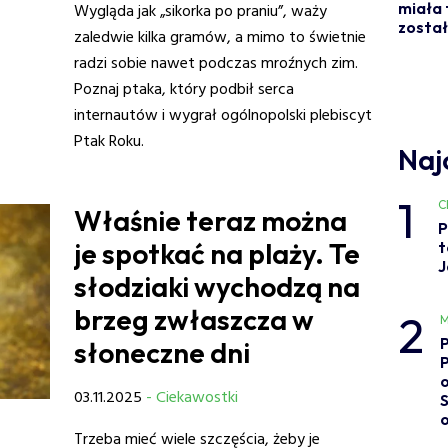
miała 
Wygląda jak „sikorka po praniu”, waży
został
zaledwie kilka gramów, a mimo to świetnie
radzi sobie nawet podczas mroźnych zim.
Poznaj ptaka, który podbił serca
internautów i wygrał ogólnopolski plebiscyt
Ptak Roku.
Naj
1
C
Właśnie teraz można
P
je spotkać na plaży. Te
t
J
słodziaki wychodzą na
brzeg zwłaszcza w
2
M
słoneczne dni
o
03.11.2025
- Ciekawostki
Trzeba mieć wiele szczęścia, żeby je