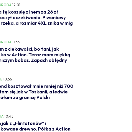
 URODA
12:01
a tę koszulę z lnem za 26 zł
oczył oczekiwania. Piwoniowy
urzeka, a rozmiar 4XL znika w mig
 URODA
11:33
m z ciekawości, bo tani, jak
ko w Action. Teraz mam miękką
niczym bobas. Zapach obłędny
E
10:56
d kosztował mnie mniej niż 700
ułam się jak w Toskanii, a ledwie
ałam za granicę Polski
IA
10:45
 jak z „Flintstonów” i
ikowane drewno. Półka z Action