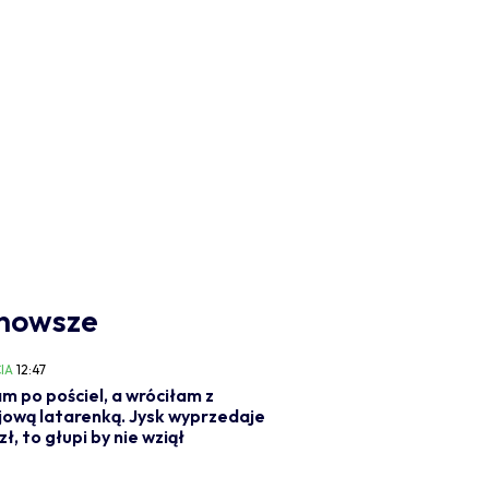
nowsze
IA
12:47
m po pościel, a wróciłam z
jową latarenką. Jysk wyprzedaje
 zł, to głupi by nie wziął