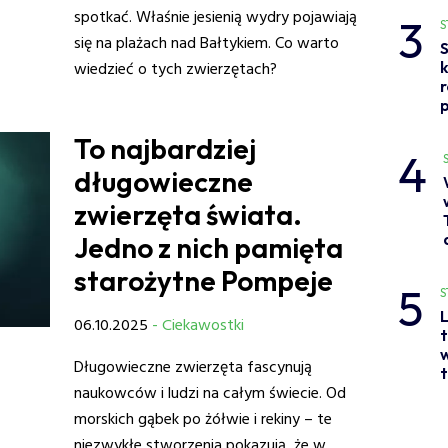
spotkać. Właśnie jesienią wydry pojawiają
3
S
się na plażach nad Bałtykiem. Co warto
S
wiedzieć o tych zwierzętach?
p
To najbardziej
4
długowieczne
zwierzęta świata.
Jedno z nich pamięta
starożytne Pompeje
5
S
L
06.10.2025
- Ciekawostki
t
w
Długowieczne zwierzęta fascynują
t
naukowców i ludzi na całym świecie. Od
morskich gąbek po żółwie i rekiny – te
niezwykłe stworzenia pokazują, że w