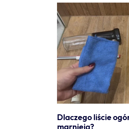
Dlaczego liście og
marnieją?