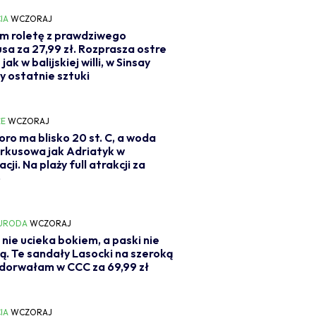
IA
WCZORAJ
m roletę z prawdziwego
a za 27,99 zł. Rozprasza ostre
jak w balijskiej willi, w Sinsay
y ostatnie sztuki
E
WCZORAJ
ioro ma blisko 20 st. C, a woda
urkusowa jak Adriatyk w
ji. Na plaży full atrakcji za
o
 URODA
WCZORAJ
 nie ucieka bokiem, a paski nie
ją. Te sandały Lasocki na szeroką
dorwałam w CCC za 69,99 zł
IA
WCZORAJ