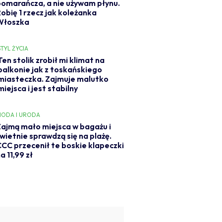
pomarańcza, a nie używam płynu.
Robię 1 rzecz jak koleżanka
Włoszka
STYL ŻYCIA
Ten stolik zrobił mi klimat na
balkonie jak z toskańskiego
miasteczka. Zajmuje malutko
miejsca i jest stabilny
ODA I URODA
ajmą mało miejsca w bagażu i
wietnie sprawdzą się na plażę.
CC przecenił te boskie klapeczki
a 11,99 zł