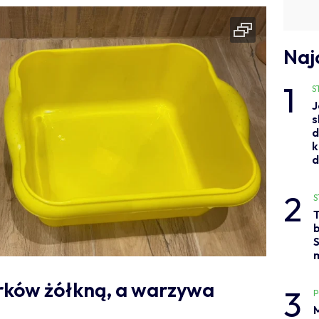
Naj
1
S
J
s
d
k
2
S
b
S
órków żółkną, a warzywa
3
M