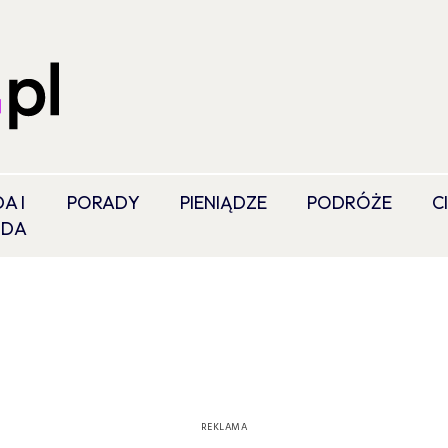
A I
PORADY
PIENIĄDZE
PODRÓŻE
C
ODA