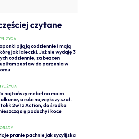
częściej czytane
TYL ŻYCIA
aponki piją ją codziennie i mają
kórę jak laleczki. Już nie wydaję 3
ych codziennie, za bezcen
upiłam zestaw do parzenia w
domu
TYL ŻYCIA
To najtańszy mebel na moim
alkonie, a robi największy szał.
tolik 2w1 z Action, do środka
mieszczą się poduchy i koce
PORADY
oje pranie pachnie jak sycylijska