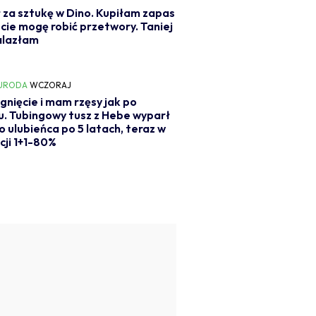
ł za sztukę w Dino. Kupiłam zapas
zcie mogę robić przetwory. Taniej
alazłam
 URODA
WCZORAJ
ągnięcie i mam rzęsy jak po
gu. Tubingowy tusz z Hebe wyparł
 ulubieńca po 5 latach, teraz w
ji 1+1-80%