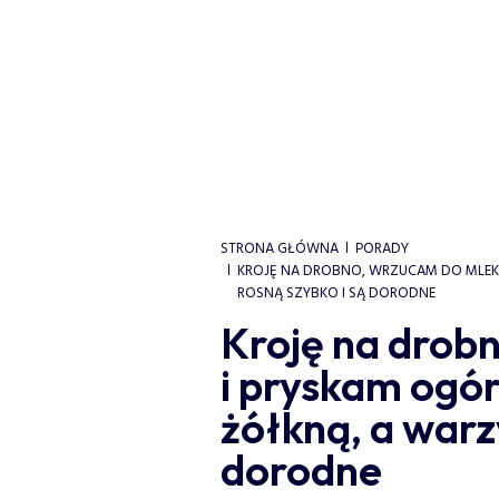
STRONA GŁÓWNA
PORADY
KROJĘ NA DROBNO, WRZUCAM DO MLEKA 
ROSNĄ SZYBKO I SĄ DORODNE
Kroję na drob
i pryskam ogórk
żółkną, a warz
dorodne