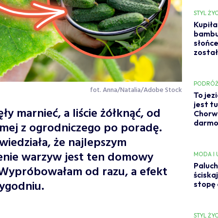
STYL ŻYC
Kupiła
bambus
słońce 
został
PODRÓŻ
fot. Anna/Natalia/Adobe Stock
To jez
jest t
ły marnieć, a liście żółknąć, od
Chorwac
darm
omej z ogrodniczego po poradę.
wiedziała, że najlepszym
nie warzyw jest ten domowy
MODA I
Paluch
 Wypróbowałam od razu, a efekt
ściska
tygodniu.
stopę 
STYL ŻYC