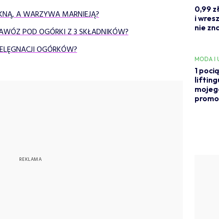
0,99 z
KNĄ, A WARZYWA MARNIEJĄ?
i wres
nie zn
WÓZ POD OGÓRKI Z 3 SKŁADNIKÓW?
IELĘGNACJI OGÓRKÓW?
MODA I
1 poci
liftin
mojego
promoc