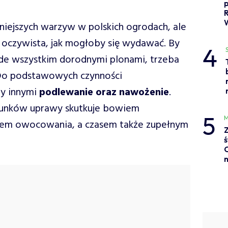
niejszych warzyw w polskich ogrodach, ale
k oczywista, jak mogłoby się wydawać. By
4
zede wszystkim dorodnymi plonami, trzeba
Do podstawowych czynności
zy innymi
podlewanie oraz nawożenie
.
runków uprawy skutkuje bowiem
5
M
eniem owocowania, a czasem także zupełnym
Z
ś
C
n