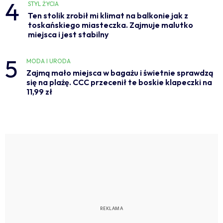
4
STYL ŻYCIA
Ten stolik zrobił mi klimat na balkonie jak z
toskańskiego miasteczka. Zajmuje malutko
miejsca i jest stabilny
5
MODA I URODA
Zajmą mało miejsca w bagażu i świetnie sprawdzą
się na plażę. CCC przecenił te boskie klapeczki na
11,99 zł