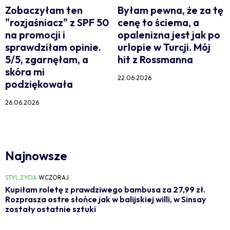
Zobaczyłam ten
Byłam pewna, że za tę
"rozjaśniacz" z SPF 50
cenę to ściema, a
na promocji i
opalenizna jest jak po
sprawdziłam opinie.
urlopie w Turcji. Mój
5/5, zgarnęłam, a
hit z Rossmanna
skóra mi
22.06.2026
podziękowała
26.06.2026
Najnowsze
STYL ŻYCIA
WCZORAJ
Kupiłam roletę z prawdziwego bambusa za 27,99 zł.
Rozprasza ostre słońce jak w balijskiej willi, w Sinsay
zostały ostatnie sztuki