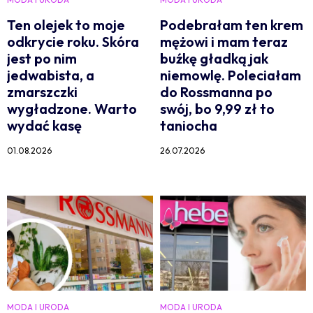
Ten olejek to moje
Podebrałam ten krem
odkrycie roku. Skóra
mężowi i mam teraz
jest po nim
buźkę gładką jak
jedwabista, a
niemowlę. Poleciałam
zmarszczki
do Rossmanna po
wygładzone. Warto
swój, bo 9,99 zł to
wydać kasę
taniocha
01.08.2026
26.07.2026
MODA I URODA
MODA I URODA