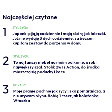
Najczęściej czytane
1
STYL ŻYCIA
Japonki piją ją codziennie i mają skórę jak laleczki.
Już nie wydaję 3 dych codziennie, za bezcen
kupiłam zestaw do parzenia w domu
2
STYL ŻYCIA
To najtańszy mebel na moim balkonie, a robi
największy szał. Stolik 2w1 z Action, do środka
mieszczą się poduchy i koce
3
PORADY
Moje pranie pachnie jak sycylijska pomarańcza, a
nie używam płynu. Robię 1 rzecz jak koleżanka
Włoszka