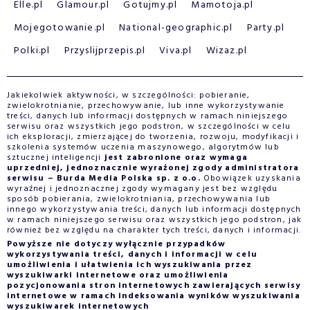
Elle.pl
Glamour.pl
Gotujmy.pl
Mamotoja.pl
Mojegotowanie.pl
National-geographic.pl
Party.pl
Polki.pl
Przyslijprzepis.pl
Viva.pl
Wizaz.pl
Jakiekolwiek aktywności, w szczególności: pobieranie,
zwielokrotnianie, przechowywanie, lub inne wykorzystywanie
treści, danych lub informacji dostępnych w ramach niniejszego
serwisu oraz wszystkich jego podstron, w szczególności w celu
ich eksploracji, zmierzającej do tworzenia, rozwoju, modyfikacji i
szkolenia systemów uczenia maszynowego, algorytmów lub
sztucznej inteligencji
jest zabronione oraz wymaga
uprzedniej, jednoznacznie wyrażonej zgody administratora
serwisu – Burda Media Polska sp. z o.o.
Obowiązek uzyskania
wyraźnej i jednoznacznej zgody wymagany jest bez względu
sposób pobierania, zwielokrotniania, przechowywania lub
innego wykorzystywania treści, danych lub informacji dostępnych
w ramach niniejszego serwisu oraz wszystkich jego podstron, jak
również bez względu na charakter tych treści, danych i informacji.
Powyższe nie dotyczy wyłącznie przypadków
wykorzystywania treści, danych i informacji w celu
umożliwienia i ułatwienia ich wyszukiwania przez
wyszukiwarki internetowe oraz umożliwienia
pozycjonowania stron internetowych zawierających serwisy
internetowe w ramach indeksowania wyników wyszukiwania
wyszukiwarek internetowych