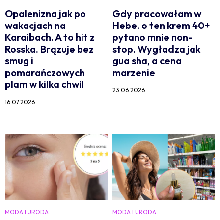
Opalenizna jak po
Gdy pracowałam w
wakacjach na
Hebe, o ten krem 40+
Karaibach. A to hit z
pytano mnie non-
Rosska. Brązuje bez
stop. Wygładza jak
smug i
gua sha, a cena
pomarańczowych
marzenie
plam w kilka chwil
23.06.2026
16.07.2026
MODA I URODA
MODA I URODA