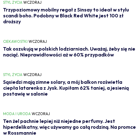
STYL ŻYCIA
WCZORAJ
Trzypoziomowy mobilny regał z Sinsay to ideał w stylu
scandi boho. Podobny w Black Red White jest 100 zł
droższy
CIEKAWOSTKI
WCZORAJ
Tak oszukują w polskich lodziarniach. Uważaj, żeby się nie
naciąć. Nieprawidłowości aż w 60% przypadków
STYL ŻYCIA
WCZORAJ
Sąsiedzi mają zimne solary, a mój balkon rozświetla
ciepła latarenka z Jysk. Kupiłam 62% taniej, a jesienią
postawię w salonie
MODA I URODA
WCZORAJ
Ten żel pachnie lepiej niż niejedne perfumy. Jest
hiperdelikatny, więc używamy go całą rodziną. Na promce
w Rossmannie