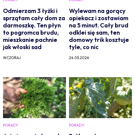
Odmierzam 3 łyżki i
Wylewam na gorący
sprzątam cały dom za
opiekacz i zostawiam
darmoszkę. Ten płyn
na 5 minut. Cały brud
to pogromca brudu,
odklei się sam, ten
mieszkanie pachnie
domowy trik kosztuje
jak włoski sad
tyle, co nic
WCZORAJ
24.05.2026
PORADY
PORADY