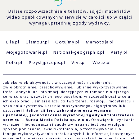
Dalsze rozpowszechnianie tekstów, zdjęć i materiałów
wideo opublikowanych w serwisie w całości lub w części
wymaga uprzedniej zgody wydawcy.
Elle.pl
Glamour.pl
Gotujmy.pl
Mamotoja.pl
Mojegotowanie.pl
National-geographic.pl
Party.pl
Polki.pl
Przyslijprzepis.pl
Viva.pl
Wizaz.pl
Jakiekolwiek aktywności, w szczególności: pobieranie,
zwielokrotnianie, przechowywanie, lub inne wykorzystywanie
treści, danych lub informacji dostępnych w ramach niniejszego
serwisu oraz wszystkich jego podstron, w szczególności w celu
ich eksploracji, zmierzającej do tworzenia, rozwoju, modyfikacji i
szkolenia systemów uczenia maszynowego, algorytmów lub
sztucznej inteligencji
jest zabronione oraz wymaga
uprzedniej, jednoznacznie wyrażonej zgody administratora
serwisu – Burda Media Polska sp. z o.o.
Obowiązek uzyskania
wyraźnej i jednoznacznej zgody wymagany jest bez względu
sposób pobierania, zwielokrotniania, przechowywania lub
innego wykorzystywania treści, danych lub informacji dostępnych
w ramach niniejszego serwisu oraz wszystkich jego podstron, jak