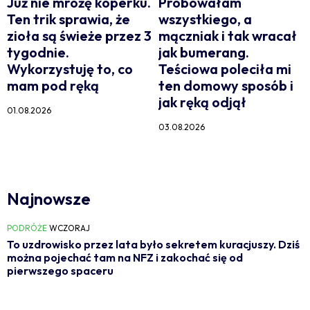
Już nie mrożę koperku.
Próbowałam
Ten trik sprawia, że
wszystkiego, a
zioła są świeże przez 3
mączniak i tak wracał
tygodnie.
jak bumerang.
Wykorzystuję to, co
Teściowa poleciła mi
mam pod ręką
ten domowy sposób i
jak ręką odjął
01.08.2026
03.08.2026
Najnowsze
PODRÓŻE
WCZORAJ
To uzdrowisko przez lata było sekretem kuracjuszy. Dziś
można pojechać tam na NFZ i zakochać się od
pierwszego spaceru