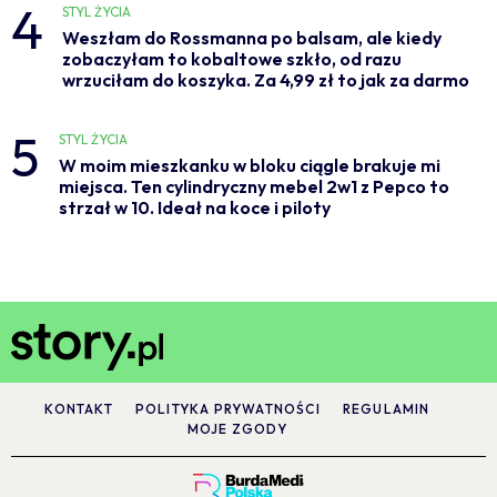
4
STYL ŻYCIA
Weszłam do Rossmanna po balsam, ale kiedy
zobaczyłam to kobaltowe szkło, od razu
wrzuciłam do koszyka. Za 4,99 zł to jak za darmo
5
STYL ŻYCIA
W moim mieszkanku w bloku ciągle brakuje mi
miejsca. Ten cylindryczny mebel 2w1 z Pepco to
strzał w 10. Ideał na koce i piloty
KONTAKT
POLITYKA PRYWATNOŚCI
REGULAMIN
MOJE ZGODY