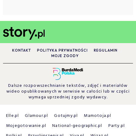
KONTAKT
POLITYKA PRYWATNOŚCI
REGULAMIN
MOJE ZGODY
Dalsze rozpowszechnianie tekstów, zdjęć i materiałów
wideo opublikowanych w serwisie w całości lub w części
wymaga uprzedniej zgody wydawcy.
Elle.pl
Glamour.pl
Gotujmy.pl
Mamotoja.pl
Mojegotowanie.pl
National-geographic.pl
Party.pl
Polki.pl
Przyslijprzepis.pl
Viva.pl
Wizaz.pl