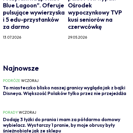
Blue Lagoon”. Oferuje
Ośrodek
pulsujące wywierzyska
wypoczynkowy TVP
i 5 edu-przystanków
kusi seniorów na
za darmo
czerwcówkę
13.07.2026
29.05.2026
Najnowsze
PODRÓŻE
WCZORAJ
To miasteczko blisko naszej granicy wygląda jak z bajki
Disneya. Większość Polaków tylko przez nie przejeżdża
PORADY
WCZORAJ
Dodaję 3 łyżki do prania i mam za półdarmo domowy
wybielacz. Wystarczy 1 pranie, by moje obrusy były
śnieżnobiałe jak ze sklepu