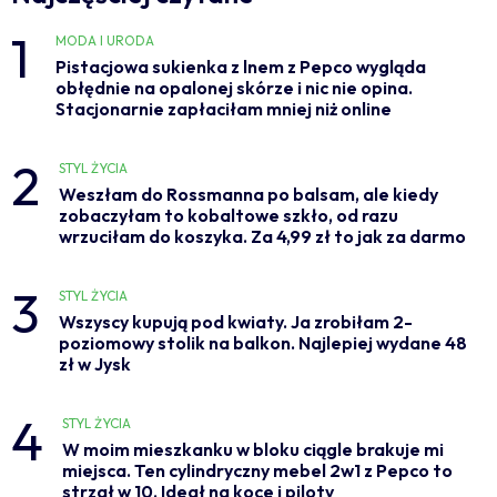
1
MODA I URODA
Pistacjowa sukienka z lnem z Pepco wygląda
obłędnie na opalonej skórze i nic nie opina.
Stacjonarnie zapłaciłam mniej niż online
2
STYL ŻYCIA
Weszłam do Rossmanna po balsam, ale kiedy
zobaczyłam to kobaltowe szkło, od razu
wrzuciłam do koszyka. Za 4,99 zł to jak za darmo
3
STYL ŻYCIA
Wszyscy kupują pod kwiaty. Ja zrobiłam 2-
poziomowy stolik na balkon. Najlepiej wydane 48
zł w Jysk
4
STYL ŻYCIA
W moim mieszkanku w bloku ciągle brakuje mi
miejsca. Ten cylindryczny mebel 2w1 z Pepco to
strzał w 10. Ideał na koce i piloty