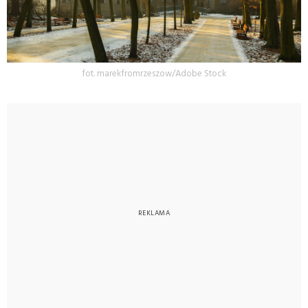
fot. marekfromrzeszow/Adobe Stock