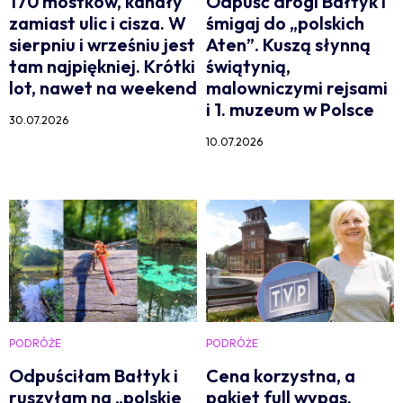
170 mostków, kanały
Odpuść drogi Bałtyk i
zamiast ulic i cisza. W
śmigaj do „polskich
sierpniu i wrześniu jest
Aten”. Kuszą słynną
tam najpiękniej. Krótki
świątynią,
lot, nawet na weekend
malowniczymi rejsami
i 1. muzeum w Polsce
30.07.2026
10.07.2026
PODRÓŻE
PODRÓŻE
Odpuściłam Bałtyk i
Cena korzystna, a
ruszyłam na „polskie
pakiet full wypas.