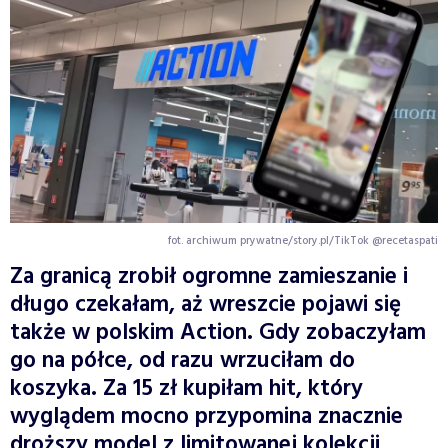
fot. archiwum prywatne/story.pl/TikTok @recetaspati
Za granicą zrobił ogromne zamieszanie i
długo czekałam, aż wreszcie pojawi się
także w polskim Action. Gdy zobaczyłam
go na półce, od razu wrzuciłam do
koszyka. Za 15 zł kupiłam hit, który
wyglądem mocno przypomina znacznie
droższy model z limitowanej kolekcji