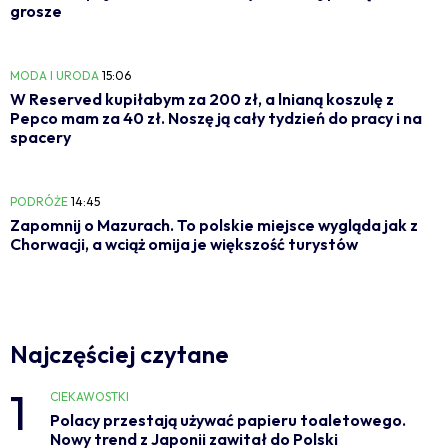
grosze
MODA I URODA
15:06
W Reserved kupiłabym za 200 zł, a lnianą koszulę z
Pepco mam za 40 zł. Noszę ją cały tydzień do pracy i na
spacery
PODRÓŻE
14:45
Zapomnij o Mazurach. To polskie miejsce wygląda jak z
Chorwacji, a wciąż omija je większość turystów
Najczęściej czytane
1
CIEKAWOSTKI
Polacy przestają używać papieru toaletowego.
Nowy trend z Japonii zawitał do Polski