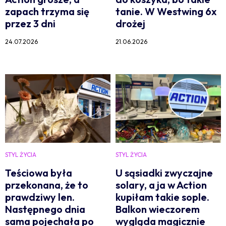
zapach trzyma się
tanie. W Westwing 6x
przez 3 dni
drożej
24.07.2026
21.06.2026
STYL ŻYCIA
STYL ŻYCIA
Teściowa była
U sąsiadki zwyczajne
przekonana, że to
solary, a ja w Action
prawdziwy len.
kupiłam takie sople.
Następnego dnia
Balkon wieczorem
sama pojechała po
wygląda magicznie