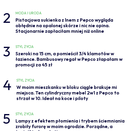
2
MODA I URODA
Pistacjowa sukienka z lnem z Pepco wygląda
obłędnie na opalonej skórze i nic nie opina.
Stacjonarnie zapłaciłam mniej niż online
3
STYL ŻYCIA
Szeroki na 15 cm, a pomieścił 3/4 klamotów w
łazience. Bambusowy regał w Pepco złapałam w
promocji za 45 zł
4
STYL ŻYCIA
W moim mieszkanku w bloku ciągle brakuje mi
miejsca. Ten cylindryczny mebel 2w1 z Pepco to
strzał w 10. Ideał na koce i piloty
5
STYL ŻYCIA
Lampy z efektem płomienia i trybem ściemniania
zrobiły furorę w moim ogrodzie. Porządne, a