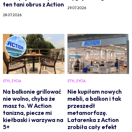
ten tani obrus z Action
29.07.2026
28.07.2026
STYL ŻYCIA
STYL ŻYCIA
Na balkonie grillować
Nie kupiłam nowych
nie wolno, chyba że
mebli, a balkon i tak
masz to. W Action
przeszedł
tanizna, piecze mi
metamorfozę.
kiełbaski i warzywa na
Latarenka z Action
5+
zrobiła cały efekt