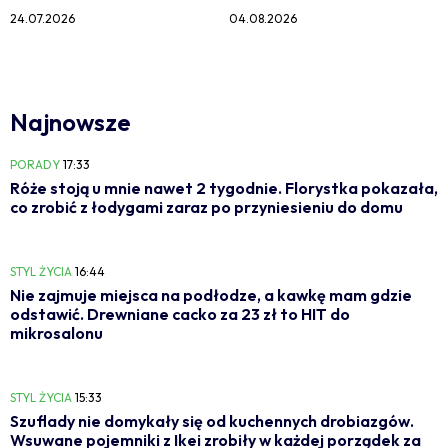
24.07.2026
04.08.2026
Najnowsze
PORADY
17:33
Róże stoją u mnie nawet 2 tygodnie. Florystka pokazała,
co zrobić z łodygami zaraz po przyniesieniu do domu
STYL ŻYCIA
16:44
Nie zajmuje miejsca na podłodze, a kawkę mam gdzie
odstawić. Drewniane cacko za 23 zł to HIT do
mikrosalonu
STYL ŻYCIA
15:33
Szuflady nie domykały się od kuchennych drobiazgów.
Wsuwane pojemniki z Ikei zrobiły w każdej porządek za