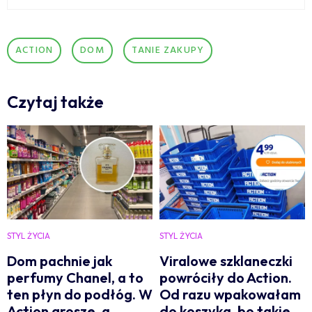
ACTION
DOM
TANIE ZAKUPY
Czytaj także
STYL ŻYCIA
STYL ŻYCIA
Dom pachnie jak
Viralowe szklaneczki
perfumy Chanel, a to
powróciły do Action.
ten płyn do podłóg. W
Od razu wpakowałam
Action grosze, a
do koszyka, bo takie