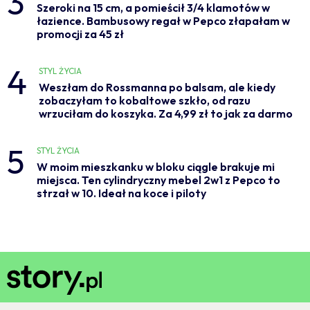
3
Szeroki na 15 cm, a pomieścił 3/4 klamotów w
łazience. Bambusowy regał w Pepco złapałam w
promocji za 45 zł
4
STYL ŻYCIA
Weszłam do Rossmanna po balsam, ale kiedy
zobaczyłam to kobaltowe szkło, od razu
wrzuciłam do koszyka. Za 4,99 zł to jak za darmo
5
STYL ŻYCIA
W moim mieszkanku w bloku ciągle brakuje mi
miejsca. Ten cylindryczny mebel 2w1 z Pepco to
strzał w 10. Ideał na koce i piloty