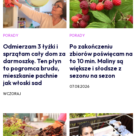
PORADY
PORADY
Odmierzam 3 łyżki i
Po zakończeniu
sprzątam cały dom za
zbiorów poświęcam na
darmoszkę. Ten płyn
to 10 min. Maliny są
to pogromca brudu,
większe i słodsze z
mieszkanie pachnie
sezonu na sezon
jak włoski sad
07.08.2026
WCZORAJ