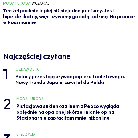
MODA I URODA
WCZORAJ
Ten żel pachnie lepiej niż niejedne perfumy. Jest
hiperdelikatny, więc używamy go całą rodziną. Na promce
w Rossmannie
Najczęściej czytane
1
CIEKAWOSTKI
Polacy przestają używać papieru toaletowego.
Nowy trend z Japonii zawitał do Polski
2
MODA I URODA
Pistacjowa sukienka z lnem z Pepco wygląda
obłędnie na opalonej skórze i nic nie opina.
Stacjonarnie zapłaciłam mniej niż online
STYL ŻYCIA