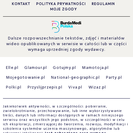
KONTAKT
POLITYKA PRYWATNOŚCI
REGULAMIN
MOJE ZGODY
Dalsze rozpowszechnianie tekstów, zdjęć i materiałów
wideo opublikowanych w serwisie w całości lub w części
wymaga uprzedniej zgody wydawcy.
Elle.pl
Glamour.pl
Gotujmy.pl
Mamotoja.pl
Mojegotowanie.pl
National-geographic.pl
Party.pl
Polki.pl
Przyslijprzepis.pl
Viva.pl
Wizaz.pl
Jakiekolwiek aktywności, w szczególności: pobieranie,
zwielokrotnianie, przechowywanie, lub inne wykorzystywanie
treści, danych lub informacji dostępnych w ramach niniejszego
serwisu oraz wszystkich jego podstron, w szczególności w celu
ich eksploracji, zmierzającej do tworzenia, rozwoju, modyfikacji i
szkolenia systemów uczenia maszynowego, algorytmów lub