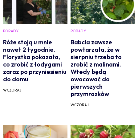
PORADY
PORADY
Róże stoją u mnie
Babcia zawsze
nawet 2 tygodnie.
powtarzała, że w
Florystka pokazała,
sierpniu trzeba to
co zrobić z łodygami
zrobić z malinami.
zaraz po przyniesieniu
Wtedy będą
do domu
owocować do
pierwszych
WCZORAJ
przymrozków
WCZORAJ