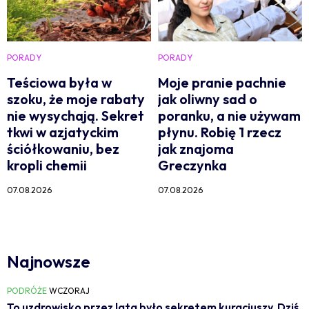
PORADY
PORADY
Teściowa była w
Moje pranie pachnie
szoku, że moje rabaty
jak oliwny sad o
nie wysychają. Sekret
poranku, a nie używam
tkwi w azjatyckim
płynu. Robię 1 rzecz
ściółkowaniu, bez
jak znajoma
kropli chemii
Greczynka
07.08.2026
07.08.2026
Najnowsze
PODRÓŻE
WCZORAJ
To uzdrowisko przez lata było sekretem kuracjuszy. Dziś