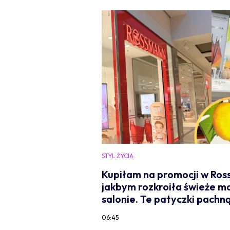
STYL ŻYCIA
Kupiłam na promocji w Rossm
jakbym rozkroiła świeże m
salonie. Te patyczki pachn
06:45