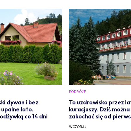
PODRÓŻE
ki dywan i bez
To uzdrowisko przez l
upalne lato.
kuracjuszy. Dziś można
dżywką co 14 dni
zakochać się od pierw
WCZORAJ