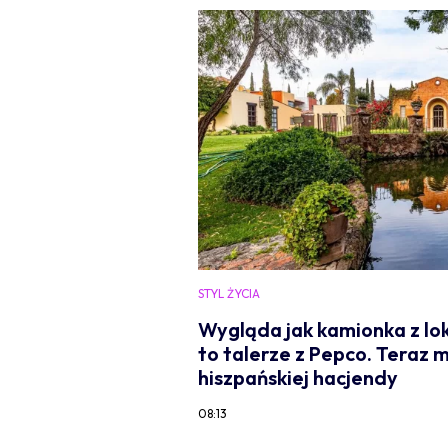
STYL ŻYCIA
Wygląda jak kamionka z lok
to talerze z Pepco. Teraz m
hiszpańskiej hacjendy
08:13