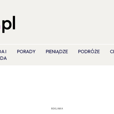
A I
PORADY
PIENIĄDZE
PODRÓŻE
C
ODA