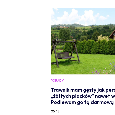
PORADY
Trawnik mam gęsty jak pers
„żółtych placków” nawet w 
Podlewam go tą darmową o
05:45