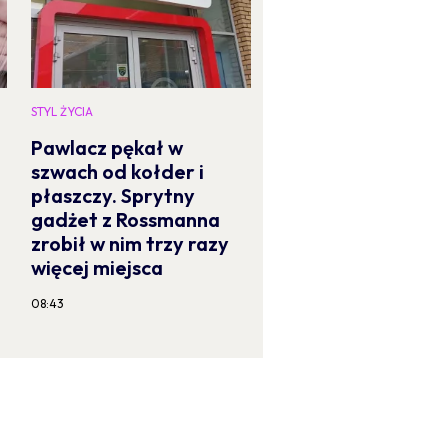
STYL ŻYCIA
Pawlacz pękał w
szwach od kołder i
płaszczy. Sprytny
gadżet z Rossmanna
zrobił w nim trzy razy
więcej miejsca
08:43