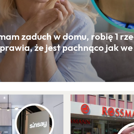
mam zaduch w domu, robię 1 rz
prawia, że jest pachnąco jak w