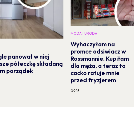
MODA I URODA
Wyhaczyłam na
promce odsiwiacz w
gle panował w niej
Rossmannie. Kupiłam
sze półeczkę składaną
dla męża, a teraz to
mam porządek
cacko ratuje mnie
przed fryzjerem
09:15