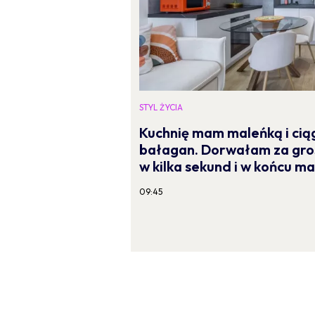
STYL ŻYCIA
Kuchnię mam maleńką i cią
bałagan. Dorwałam za gro
w kilka sekund i w końcu 
09:45