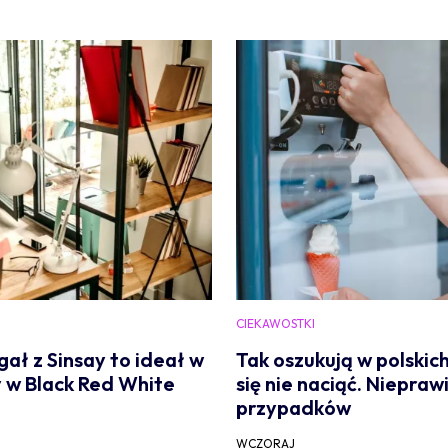
CIEKAWOSTKI
ał z Sinsay to ideał w
Tak oszukują w polskic
y w Black Red White
się nie naciąć. Niepra
przypadków
WCZORAJ