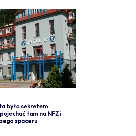
ata było sekretem
 pojechać tam na NFZ i
szego spaceru