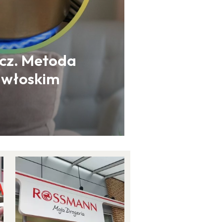
ecz. Metoda
e włoskim