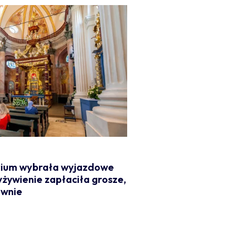
rium wybrała wyjazdowe
yżywienie zapłaciła grosze,
ownie