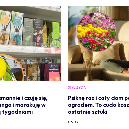
STYL ŻYCIA
annie i czuję się,
Psiknę raz i cały dom 
ango i marakuję w
ogrodem. To cudo koszt
ą tygodniami
ostatnie sztuki
06:03