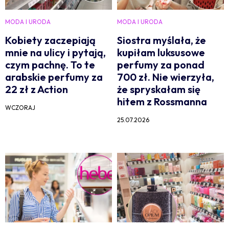
MODA I URODA
MODA I URODA
Kobiety zaczepiają
Siostra myślała, że
mnie na ulicy i pytają,
kupiłam luksusowe
czym pachnę. To te
perfumy za ponad
arabskie perfumy za
700 zł. Nie wierzyła,
22 zł z Action
że spryskałam się
hitem z Rossmanna
WCZORAJ
25.07.2026