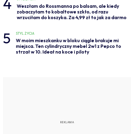
4
Weszłam do Rossmanna po balsam, ale kiedy
zobaczyłam to kobaltowe szkło, od razu
wrzuciłam do koszyka. Za 4,99 zł to jak za darmo
5
STYL ŻYCIA
W moim mieszkanku w bloku ciągle brakuje mi
miejsca. Ten cylindryczny mebel 2w1 z Pepco to
strzał w 10. Ideał na koce i piloty