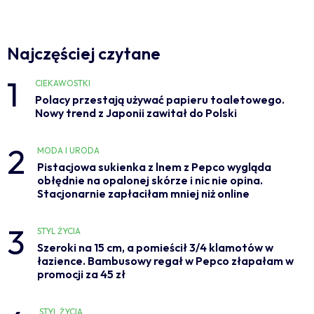
Najczęściej czytane
1
CIEKAWOSTKI
Polacy przestają używać papieru toaletowego.
Nowy trend z Japonii zawitał do Polski
2
MODA I URODA
Pistacjowa sukienka z lnem z Pepco wygląda
obłędnie na opalonej skórze i nic nie opina.
Stacjonarnie zapłaciłam mniej niż online
3
STYL ŻYCIA
Szeroki na 15 cm, a pomieścił 3/4 klamotów w
łazience. Bambusowy regał w Pepco złapałam w
promocji za 45 zł
STYL ŻYCIA