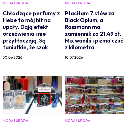
MODA I URODA
MODA I URODA
Chłodzące perfumy z
Płaciłam 7 stów za
Hebe to mój hit na
Black Opium, a
upały. Dają efekt
Rossmann ma
orzeźwienia i nie
zamiennik za 21,49 zł.
przytłaczają. Są
Mix wanilii i piżma czuć
taniutkie, że szok
z kilometra
30.06.2026
10.07.2026
MODA I URODA
MODA I URODA