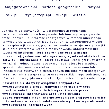
Mojegotowanie.pl
National-geographic.pl
Party.pl
Polki.pl
Przyslijprzepis.pl
Viva.pl
Wizaz.pl
Jakiekolwiek aktywności, w szczególności: pobieranie,
zwielokrotnianie, przechowywanie, lub inne wykorzystywanie
treści, danych lub informacji dostępnych w ramach niniejszego
serwisu oraz wszystkich jego podstron, w szczególności w celu
ich eksploracji, zmierzającej do tworzenia, rozwoju, modyfikacji i
szkolenia systemów uczenia maszynowego, algorytmów lub
sztucznej inteligencji
jest zabronione oraz wymaga
uprzedniej, jednoznacznie wyrażonej zgody administratora
serwisu – Burda Media Polska sp. z o.o.
Obowiązek uzyskania
wyraźnej i jednoznacznej zgody wymagany jest bez względu
sposób pobierania, zwielokrotniania, przechowywania lub
innego wykorzystywania treści, danych lub informacji dostępnych
w ramach niniejszego serwisu oraz wszystkich jego podstron, jak
również bez względu na charakter tych treści, danych i informacji.
Powyższe nie dotyczy wyłącznie przypadków
wykorzystywania treści, danych i informacji w celu
umożliwienia i ułatwienia ich wyszukiwania przez
wyszukiwarki internetowe oraz umożliwienia
pozycjonowania stron internetowych zawierających serwisy
internetowe w ramach indeksowania wyników wyszukiwania
wyszukiwarek internetowych