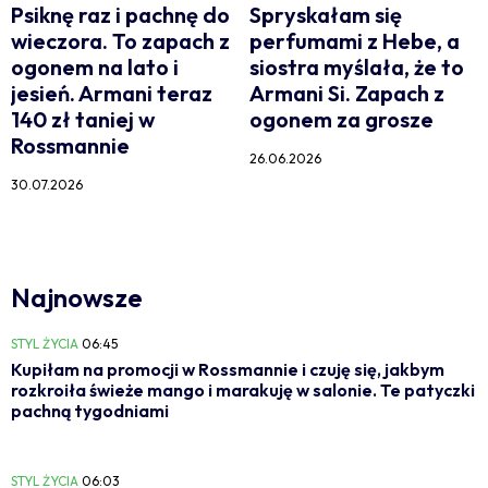
Psiknę raz i pachnę do
Spryskałam się
wieczora. To zapach z
perfumami z Hebe, a
ogonem na lato i
siostra myślała, że to
jesień. Armani teraz
Armani Si. Zapach z
140 zł taniej w
ogonem za grosze
Rossmannie
26.06.2026
30.07.2026
Najnowsze
STYL ŻYCIA
06:45
Kupiłam na promocji w Rossmannie i czuję się, jakbym
rozkroiła świeże mango i marakuję w salonie. Te patyczki
pachną tygodniami
STYL ŻYCIA
06:03