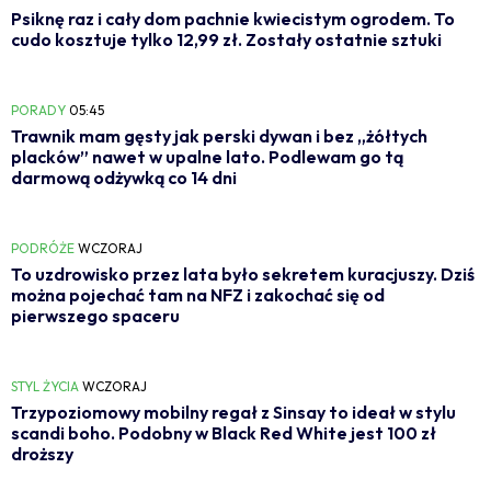
Psiknę raz i cały dom pachnie kwiecistym ogrodem. To
cudo kosztuje tylko 12,99 zł. Zostały ostatnie sztuki
PORADY
05:45
Trawnik mam gęsty jak perski dywan i bez „żółtych
placków” nawet w upalne lato. Podlewam go tą
darmową odżywką co 14 dni
PODRÓŻE
WCZORAJ
To uzdrowisko przez lata było sekretem kuracjuszy. Dziś
można pojechać tam na NFZ i zakochać się od
pierwszego spaceru
STYL ŻYCIA
WCZORAJ
Trzypoziomowy mobilny regał z Sinsay to ideał w stylu
scandi boho. Podobny w Black Red White jest 100 zł
droższy