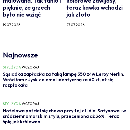
malowana. Tak tanio i
kolorowe zawijasy,
pięknie, że grzech
teraz kawka wchodzi
było nie wziąć
jak złoto
19.07.2026
27.07.2026
Najnowsze
STYL ŻYCIA
WCZORAJ
Sąsiadka zapłaciła za taką lampę 350 zł w Leroy Merlin.
Wróciłam z Jysk z niemal identyczną za 60 zł, aż się
rozpłakała
STYL ŻYCIA
WCZORAJ
Hotelowa pościel się chowa przy tej z Lidla. Satynowa i w
śródziemnomorskim stylu, przeceniona aż 36%. Teraz
śpię jak królewna