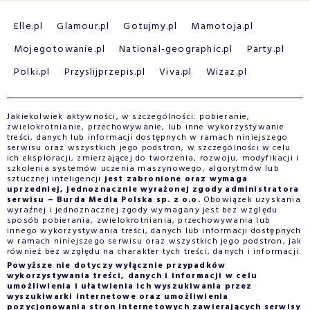
Elle.pl
Glamour.pl
Gotujmy.pl
Mamotoja.pl
Mojegotowanie.pl
National-geographic.pl
Party.pl
Polki.pl
Przyslijprzepis.pl
Viva.pl
Wizaz.pl
Jakiekolwiek aktywności, w szczególności: pobieranie,
zwielokrotnianie, przechowywanie, lub inne wykorzystywanie
treści, danych lub informacji dostępnych w ramach niniejszego
serwisu oraz wszystkich jego podstron, w szczególności w celu
ich eksploracji, zmierzającej do tworzenia, rozwoju, modyfikacji i
szkolenia systemów uczenia maszynowego, algorytmów lub
sztucznej inteligencji
jest zabronione oraz wymaga
uprzedniej, jednoznacznie wyrażonej zgody administratora
serwisu – Burda Media Polska sp. z o.o.
Obowiązek uzyskania
wyraźnej i jednoznacznej zgody wymagany jest bez względu
sposób pobierania, zwielokrotniania, przechowywania lub
innego wykorzystywania treści, danych lub informacji dostępnych
w ramach niniejszego serwisu oraz wszystkich jego podstron, jak
również bez względu na charakter tych treści, danych i informacji.
Powyższe nie dotyczy wyłącznie przypadków
wykorzystywania treści, danych i informacji w celu
umożliwienia i ułatwienia ich wyszukiwania przez
wyszukiwarki internetowe oraz umożliwienia
pozycjonowania stron internetowych zawierających serwisy