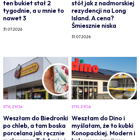
ten bukiet stał 2
stół jak z nadmorskiej
tygodnie, a u mnie to
rezydencji na Long
nawet 3
Island. A cena?
Śmiesznie niska
31.07.2026
31.07.2026
STYL ŻYCIA
STYL ŻYCIA
Weszłam do Biedronki
Weszłam do Dino i
po chleb, a tam boska
myślałam, że to kubki
porcelana jak ręcznie
Konopackiej. Modern i