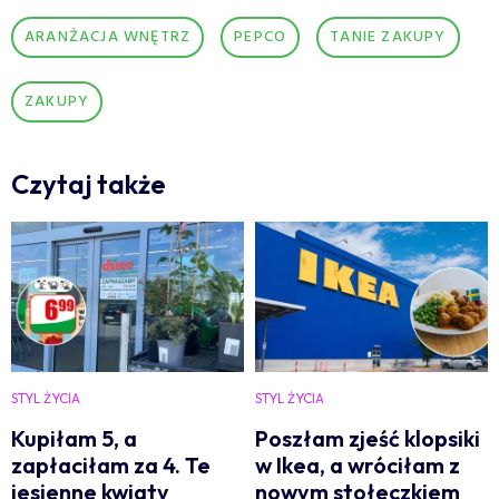
ARANŻACJA WNĘTRZ
PEPCO
TANIE ZAKUPY
ZAKUPY
Czytaj także
STYL ŻYCIA
STYL ŻYCIA
Kupiłam 5, a
Poszłam zjeść klopsiki
zapłaciłam za 4. Te
w Ikea, a wróciłam z
jesienne kwiaty
nowym stołeczkiem