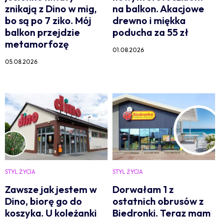
znikają z Dino w mig,
na balkon. Akacjowe
bo są po 7 ziko. Mój
drewno i miękka
balkon przejdzie
poducha za 55 zł
metamorfozę
01.08.2026
05.08.2026
STYL ŻYCIA
STYL ŻYCIA
Zawsze jak jestem w
Dorwałam 1 z
Dino, biorę go do
ostatnich obrusów z
koszyka. U koleżanki
Biedronki. Teraz mam