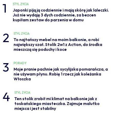
1
STYL ŻYCIA
Japonki piją ją codziennie i mają skórę jak laleczki.
Już nie wydaję 3 dych codziennie, za bezcen
kupiłam zestaw do parzenia w domu
2
STYL ŻYCIA
To najtańszy mebel na moim balkonie, a robi
największy szał. Stolik 2w1 z Action, do środka
mieszczą się poduchy i koce
3
PORADY
Moje pranie pachnie jak sycylijska pomarańcza, a
nie używam płynu. Robię 1 rzecz jak koleżanka
Włoszka
4
STYL ŻYCIA
Ten stolik zrobił mi klimat na balkonie jak z
toskańskiego miasteczka. Zajmuje malutko
miejsca i jest stabilny