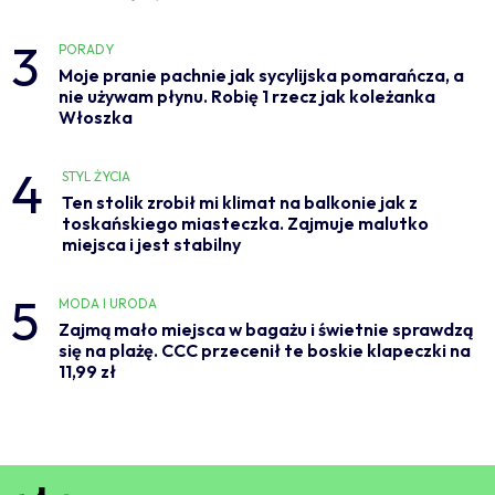
3
PORADY
Moje pranie pachnie jak sycylijska pomarańcza, a
nie używam płynu. Robię 1 rzecz jak koleżanka
Włoszka
4
STYL ŻYCIA
Ten stolik zrobił mi klimat na balkonie jak z
toskańskiego miasteczka. Zajmuje malutko
miejsca i jest stabilny
5
MODA I URODA
Zajmą mało miejsca w bagażu i świetnie sprawdzą
się na plażę. CCC przecenił te boskie klapeczki na
11,99 zł