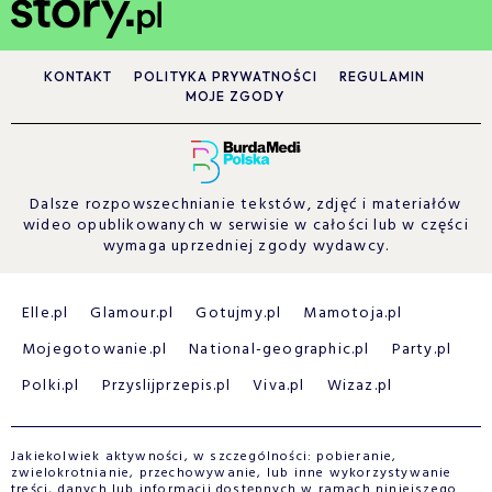
KONTAKT
POLITYKA PRYWATNOŚCI
REGULAMIN
MOJE ZGODY
Dalsze rozpowszechnianie tekstów, zdjęć i materiałów
wideo opublikowanych w serwisie w całości lub w części
wymaga uprzedniej zgody wydawcy.
Elle.pl
Glamour.pl
Gotujmy.pl
Mamotoja.pl
Mojegotowanie.pl
National-geographic.pl
Party.pl
Polki.pl
Przyslijprzepis.pl
Viva.pl
Wizaz.pl
Jakiekolwiek aktywności, w szczególności: pobieranie,
zwielokrotnianie, przechowywanie, lub inne wykorzystywanie
treści, danych lub informacji dostępnych w ramach niniejszego