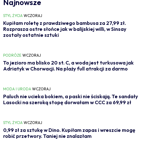
Najnowsze
STYL ŻYCIA
WCZORAJ
Kupiłam roletę z prawdziwego bambusa za 27,99 zł.
Rozprasza ostre słońce jak w balijskiej willi, w Sinsay
zostały ostatnie sztuki
PODRÓŻE
WCZORAJ
To jezioro ma blisko 20 st. C, a woda jest turkusowa jak
Adriatyk w Chorwacji. Na plaży full atrakcji za darmo
MODA I URODA
WCZORAJ
Paluch nie ucieka bokiem, a paski nie ściskają. Te sandały
Lasocki na szeroką stopę dorwałam w CCC za 69,99 zł
STYL ŻYCIA
WCZORAJ
0,99 zł za sztukę w Dino. Kupiłam zapas i wreszcie mogę
robić przetwory. Taniej nie znalazłam