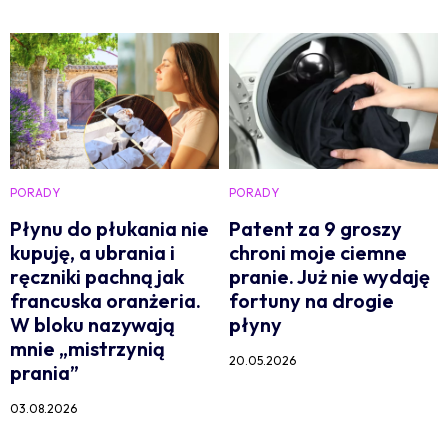
PORADY
PORADY
Płynu do płukania nie
Patent za 9 groszy
kupuję, a ubrania i
chroni moje ciemne
ręczniki pachną jak
pranie. Już nie wydaję
francuska oranżeria.
fortuny na drogie
W bloku nazywają
płyny
mnie „mistrzynią
20.05.2026
prania”
03.08.2026