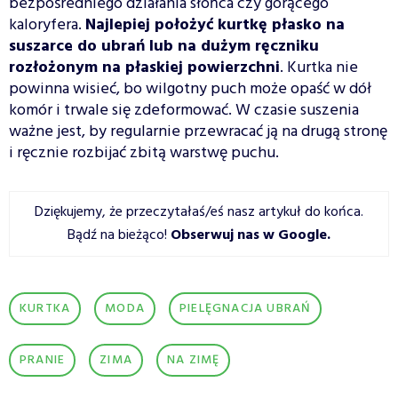
bezpośredniego działania słońca czy gorącego
kaloryfera.
Najlepiej położyć kurtkę płasko na
suszarce do ubrań lub na dużym ręczniku
rozłożonym na płaskiej powierzchni
. Kurtka nie
powinna wisieć, bo wilgotny puch może opaść w dół
komór i trwale się zdeformować. W czasie suszenia
ważne jest, by regularnie przewracać ją na drugą stronę
i ręcznie rozbijać zbitą warstwę puchu.
Dziękujemy, że przeczytałaś/eś nasz artykuł do końca.
Bądź na bieżąco!
Obserwuj nas w Google
.
KURTKA
MODA
PIELĘGNACJA UBRAŃ
PRANIE
ZIMA
NA ZIMĘ