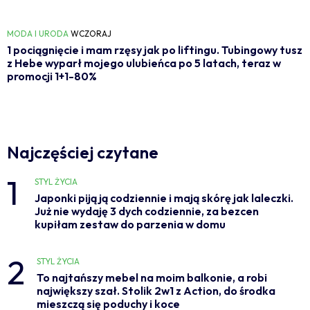
MODA I URODA
WCZORAJ
1 pociągnięcie i mam rzęsy jak po liftingu. Tubingowy tusz
z Hebe wyparł mojego ulubieńca po 5 latach, teraz w
promocji 1+1-80%
Najczęściej czytane
1
STYL ŻYCIA
Japonki piją ją codziennie i mają skórę jak laleczki.
Już nie wydaję 3 dych codziennie, za bezcen
kupiłam zestaw do parzenia w domu
2
STYL ŻYCIA
To najtańszy mebel na moim balkonie, a robi
największy szał. Stolik 2w1 z Action, do środka
mieszczą się poduchy i koce