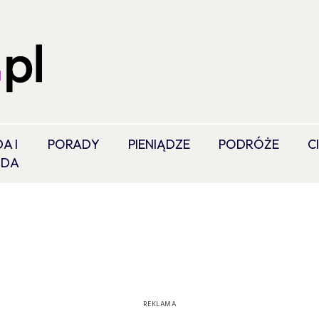
A I
PORADY
PIENIĄDZE
PODRÓŻE
C
ODA