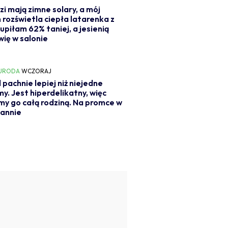
zi mają zimne solary, a mój
 rozświetla ciepła latarenka z
Kupiłam 62% taniej, a jesienią
ię w salonie
 URODA
WCZORAJ
l pachnie lepiej niż niejedne
y. Jest hiperdelikatny, więc
y go całą rodziną. Na promce w
annie