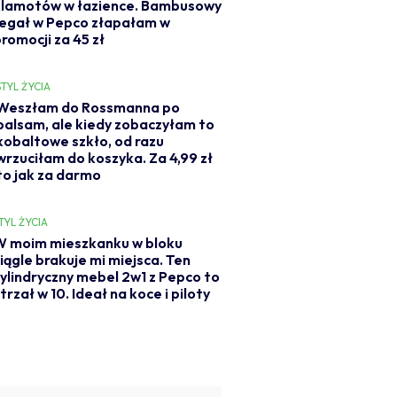
klamotów w łazience. Bambusowy
regał w Pepco złapałam w
romocji za 45 zł
STYL ŻYCIA
Weszłam do Rossmanna po
balsam, ale kiedy zobaczyłam to
kobaltowe szkło, od razu
wrzuciłam do koszyka. Za 4,99 zł
to jak za darmo
TYL ŻYCIA
W moim mieszkanku w bloku
iągle brakuje mi miejsca. Ten
ylindryczny mebel 2w1 z Pepco to
trzał w 10. Ideał na koce i piloty