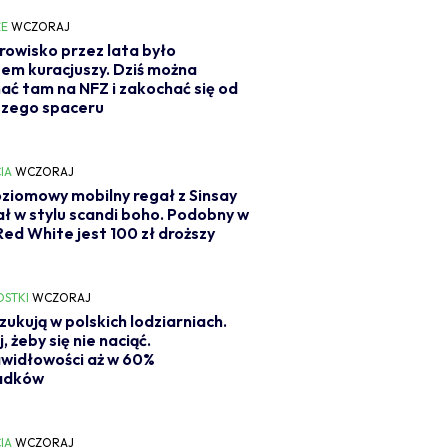
E
WCZORAJ
rowisko przez lata było
em kuracjuszy. Dziś można
ać tam na NFZ i zakochać się od
szego spaceru
IA
WCZORAJ
ziomowy mobilny regał z Sinsay
ał w stylu scandi boho. Podobny w
Red White jest 100 zł droższy
OSTKI
WCZORAJ
zukują w polskich lodziarniach.
, żeby się nie naciąć.
widłowości aż w 60%
adków
IA
WCZORAJ