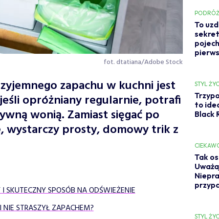
PODRÓŻ
To uzd
sekret
pojech
pierw
fot. dtatiana/Adobe Stock
zyjemnego zapachu w kuchni jest
STYL ŻYC
Trzypo
jeśli opróżniany regularnie, potrafi
to ide
sywną wonią. Zamiast sięgać po
Black 
, wystarczy prosty, domowy trik z
.
CIEKAW
Tak os
Uważaj
Niepra
przyp
Y I SKUTECZNY SPOSÓB NA ODŚWIEŻENIE
I NIE STRASZYŁ ZAPACHEM?
STYL ŻYC