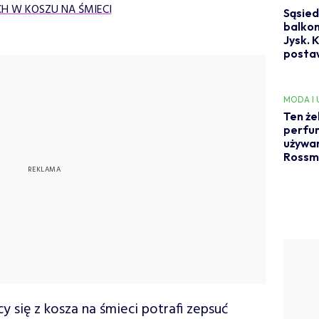
H W KOSZU NA ŚMIECI
Sąsied
balkon
Jysk. 
postaw
MODA I
Ten że
perfum
używam
Rossm
 się z kosza na śmieci potrafi zepsuć