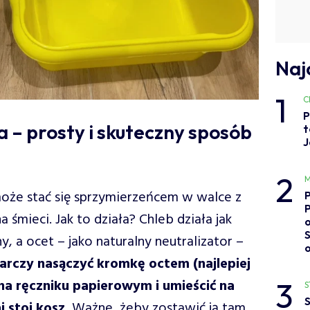
Naj
1
C
P
a – prosty i skuteczny sposób
t
J
2
M
oże stać się sprzymierzeńcem w walce z
śmieci. Jak to działa? Chleb działa jak
o
, a ocet – jako naturalny neutralizator –
rczy nasączyć kromkę octem (najlepiej
3
na ręczniku papierowym i umieścić na
S
S
j stoi kosz.
Ważne, żeby zostawić ją tam