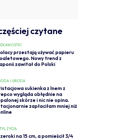
częściej czytane
IEKAWOSTKI
olacy przestają używać papieru
oaletowego. Nowy trend z
aponii zawitał do Polski
ODA I URODA
Pistacjowa sukienka z lnem z
Pepco wygląda obłędnie na
palonej skórze i nic nie opina.
Stacjonarnie zapłaciłam mniej niż
online
TYL ŻYCIA
zeroki na 15 cm, a pomieścił 3/4