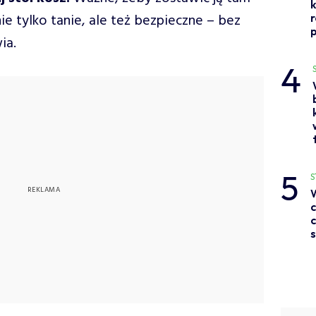
ie tylko tanie, ale też bezpieczne – bez
p
ia.
4
5
S
c
c
s