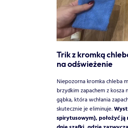
Trik z kromką chleb
na odświeżenie
Niepozorna kromka chleba m
brzydkim zapachem z kosza na 
gąbka, która wchłania zapachy
skutecznie je eliminuje.
Wysta
spirytusowym), położyć ją 
dnie szafki, gdzie zazwycza