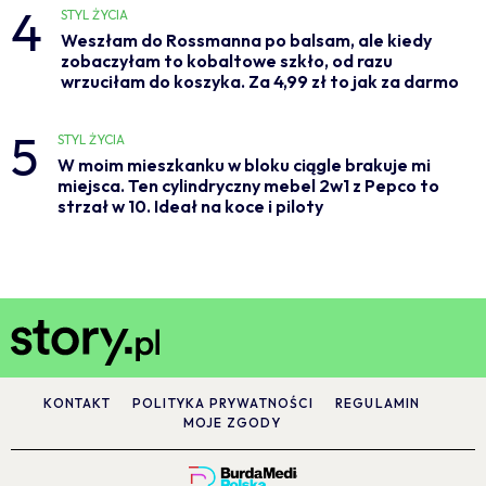
4
STYL ŻYCIA
Weszłam do Rossmanna po balsam, ale kiedy
zobaczyłam to kobaltowe szkło, od razu
wrzuciłam do koszyka. Za 4,99 zł to jak za darmo
5
STYL ŻYCIA
W moim mieszkanku w bloku ciągle brakuje mi
miejsca. Ten cylindryczny mebel 2w1 z Pepco to
strzał w 10. Ideał na koce i piloty
KONTAKT
POLITYKA PRYWATNOŚCI
REGULAMIN
MOJE ZGODY