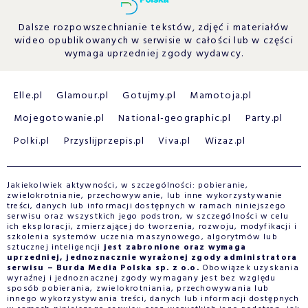
Dalsze rozpowszechnianie tekstów, zdjęć i materiałów
wideo opublikowanych w serwisie w całości lub w części
wymaga uprzedniej zgody wydawcy.
Elle.pl
Glamour.pl
Gotujmy.pl
Mamotoja.pl
Mojegotowanie.pl
National-geographic.pl
Party.pl
Polki.pl
Przyslijprzepis.pl
Viva.pl
Wizaz.pl
Jakiekolwiek aktywności, w szczególności: pobieranie,
zwielokrotnianie, przechowywanie, lub inne wykorzystywanie
treści, danych lub informacji dostępnych w ramach niniejszego
serwisu oraz wszystkich jego podstron, w szczególności w celu
ich eksploracji, zmierzającej do tworzenia, rozwoju, modyfikacji i
szkolenia systemów uczenia maszynowego, algorytmów lub
sztucznej inteligencji
jest zabronione oraz wymaga
uprzedniej, jednoznacznie wyrażonej zgody administratora
serwisu – Burda Media Polska sp. z o.o.
Obowiązek uzyskania
wyraźnej i jednoznacznej zgody wymagany jest bez względu
sposób pobierania, zwielokrotniania, przechowywania lub
innego wykorzystywania treści, danych lub informacji dostępnych