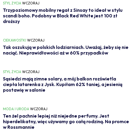
STYL ŻYCIA
WCZORAJ
Trzypoziomowy mobilny regał z Sinsay to ideał w stylu
scandi boho. Podobny w Black Red White jest 100 zł
droższy
CIEKAWOSTKI
WCZORAJ
Tak oszukują w polskich lodziarniach. Uważaj, żeby się nie
naciąć. Nieprawidłowości aż w 60% przypadków
STYL ŻYCIA
WCZORAJ
Sąsiedzi mają zimne solary, a mój balkon rozświetla
ciepła latarenka z Jysk. Kupiłam 62% taniej, a jesienią
postawię w salonie
MODA I URODA
WCZORAJ
Ten żel pachnie lepiej niż niejedne perfumy. Jest
hiperdelikatny, więc używamy go całą rodziną. Na promce
w Rossmannie