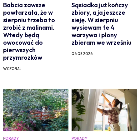
Babcia zawsze
Sąsiadka już kończy
powtarzała, że w
zbiory, a ja jeszcze
sierpniu trzeba to
sieję. W sierpniu
zrobić z malinami.
wysiewam te 4
Wtedy będą
warzywa i plony
owocować do
zbieram we wrześniu
pierwszych
06.08.2026
przymrozków
WCZORAJ
PORADY
PORADY