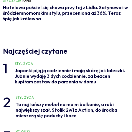
STYL ŻYCIA
10:45
Hotelowa pościel się chowa przy tej z Lidla. Satynowa i w
śródziemnomorskim stylu, przeceniona aż 36%. Teraz
śpię jak królewna
Najczęściej czytane
1
STYL ŻYCIA
Japonki piją ją codziennie i mają skórę jak laleczki.
Już nie wydaję 3 dych codziennie, za bezcen
kupiłam zestaw do parzenia w domu
2
STYL ŻYCIA
To najtańszy mebel na moim balkonie, a robi
największy szał. Stolik 2w1 z Action, do środka
mieszczą się poduchy i koce
PORADY