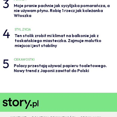
3
Moje pranie pachnie jak sycylijska pomarańcza, a
nie używam płynu. Robię 1 rzecz jak koleżanka
Włoszka
4
STYL ŻYCIA
Ten stolik zrobił mi klimat na balkonie jak z
toskańskiego miasteczka. Zajmuje malutko
miejsca i jest stabilny
5
CIEKAWOSTKI
Polacy przestają używać papieru toaletowego.
Nowy trend z Japonii zawitał do Polski