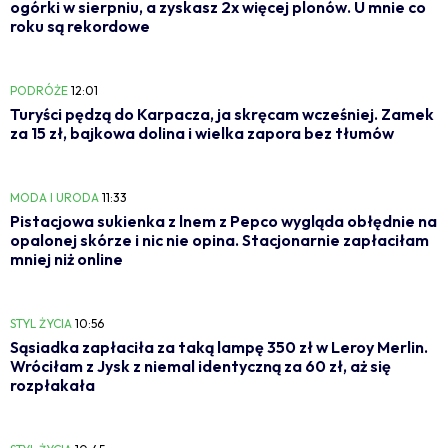
ogórki w sierpniu, a zyskasz 2x więcej plonów. U mnie co
roku są rekordowe
PODRÓŻE
12:01
Turyści pędzą do Karpacza, ja skręcam wcześniej. Zamek
za 15 zł, bajkowa dolina i wielka zapora bez tłumów
MODA I URODA
11:33
Pistacjowa sukienka z lnem z Pepco wygląda obłędnie na
opalonej skórze i nic nie opina. Stacjonarnie zapłaciłam
mniej niż online
STYL ŻYCIA
10:56
Sąsiadka zapłaciła za taką lampę 350 zł w Leroy Merlin.
Wróciłam z Jysk z niemal identyczną za 60 zł, aż się
rozpłakała