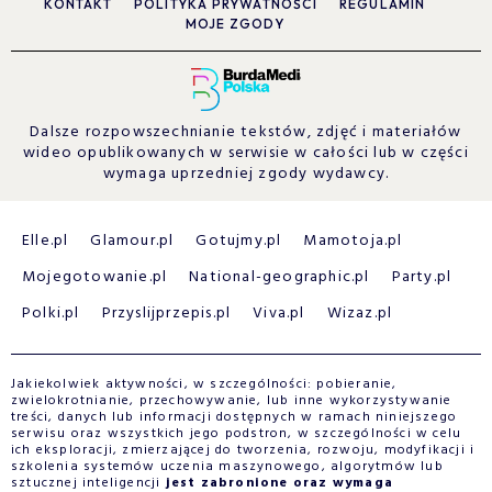
KONTAKT
POLITYKA PRYWATNOŚCI
REGULAMIN
MOJE ZGODY
Dalsze rozpowszechnianie tekstów, zdjęć i materiałów
wideo opublikowanych w serwisie w całości lub w części
wymaga uprzedniej zgody wydawcy.
Elle.pl
Glamour.pl
Gotujmy.pl
Mamotoja.pl
Mojegotowanie.pl
National-geographic.pl
Party.pl
Polki.pl
Przyslijprzepis.pl
Viva.pl
Wizaz.pl
Jakiekolwiek aktywności, w szczególności: pobieranie,
zwielokrotnianie, przechowywanie, lub inne wykorzystywanie
treści, danych lub informacji dostępnych w ramach niniejszego
serwisu oraz wszystkich jego podstron, w szczególności w celu
ich eksploracji, zmierzającej do tworzenia, rozwoju, modyfikacji i
szkolenia systemów uczenia maszynowego, algorytmów lub
sztucznej inteligencji
jest zabronione oraz wymaga