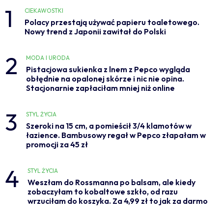
1
CIEKAWOSTKI
Polacy przestają używać papieru toaletowego.
Nowy trend z Japonii zawitał do Polski
2
MODA I URODA
Pistacjowa sukienka z lnem z Pepco wygląda
obłędnie na opalonej skórze i nic nie opina.
Stacjonarnie zapłaciłam mniej niż online
3
STYL ŻYCIA
Szeroki na 15 cm, a pomieścił 3/4 klamotów w
łazience. Bambusowy regał w Pepco złapałam w
promocji za 45 zł
4
STYL ŻYCIA
Weszłam do Rossmanna po balsam, ale kiedy
zobaczyłam to kobaltowe szkło, od razu
wrzuciłam do koszyka. Za 4,99 zł to jak za darmo