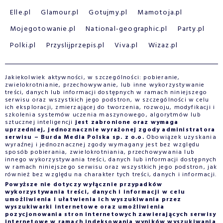
Elle.pl
Glamour.pl
Gotujmy.pl
Mamotoja.pl
Mojegotowanie.pl
National-geographic.pl
Party.pl
Polki.pl
Przyslijprzepis.pl
Viva.pl
Wizaz.pl
Jakiekolwiek aktywności, w szczególności: pobieranie,
zwielokrotnianie, przechowywanie, lub inne wykorzystywanie
treści, danych lub informacji dostępnych w ramach niniejszego
serwisu oraz wszystkich jego podstron, w szczególności w celu
ich eksploracji, zmierzającej do tworzenia, rozwoju, modyfikacji i
szkolenia systemów uczenia maszynowego, algorytmów lub
sztucznej inteligencji
jest zabronione oraz wymaga
uprzedniej, jednoznacznie wyrażonej zgody administratora
serwisu – Burda Media Polska sp. z o.o.
Obowiązek uzyskania
wyraźnej i jednoznacznej zgody wymagany jest bez względu
sposób pobierania, zwielokrotniania, przechowywania lub
innego wykorzystywania treści, danych lub informacji dostępnych
w ramach niniejszego serwisu oraz wszystkich jego podstron, jak
również bez względu na charakter tych treści, danych i informacji.
Powyższe nie dotyczy wyłącznie przypadków
wykorzystywania treści, danych i informacji w celu
umożliwienia i ułatwienia ich wyszukiwania przez
wyszukiwarki internetowe oraz umożliwienia
pozycjonowania stron internetowych zawierających serwisy
internetowe w ramach indeksowania wyników wyszukiwania