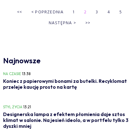
<<
<
POPRZEDNIA
1
2
3
4
5
NASTĘPNA
>
>>
Najnowsze
NA CZASIE
13:38
Koniec z papierowymi bonami za butelki. Recyklomat
przeleje kaucję prosto na kartę
STYL ŻYCIA
13:21
Designerska lampa z efektem płomienia daje sztos
klimat w salonie. Na jesień ideolo, a w portfelu tylko 3
dyszki mniej