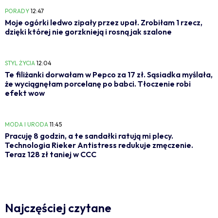
PORADY
12:47
Moje ogórki ledwo zipały przez upał. Zrobiłam 1 rzecz,
dzięki której nie gorzknieją i rosną jak szalone
STYL ŻYCIA
12:04
Te filiżanki dorwałam w Pepco za 17 zł. Sąsiadka myślała,
że wyciągnęłam porcelanę po babci. Tłoczenie robi
efekt wow
MODA I URODA
11:45
Pracuję 8 godzin, a te sandałki ratują mi plecy.
Technologia Rieker Antistress redukuje zmęczenie.
Teraz 128 zł taniej w CCC
Najczęściej czytane