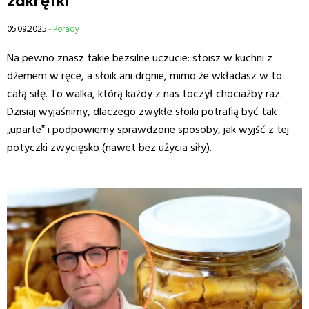
05.09.2025
- Porady
Na pewno znasz takie bezsilne uczucie: stoisz w kuchni z
dżemem w ręce, a słoik ani drgnie, mimo że wkładasz w to
całą siłę. To walka, którą każdy z nas toczył chociażby raz.
Dzisiaj wyjaśnimy, dlaczego zwykłe słoiki potrafią być tak
„uparte‟ i podpowiemy sprawdzone sposoby, jak wyjść z tej
potyczki zwycięsko (nawet bez użycia siły).