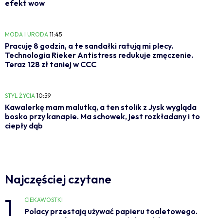
efekt wow
MODA I URODA
11:45
Pracuję 8 godzin, a te sandałki ratują mi plecy.
Technologia Rieker Antistress redukuje zmęczenie.
Teraz 128 zł taniej w CCC
STYL ŻYCIA
10:59
Kawalerkę mam malutką, a ten stolik z Jysk wygląda
bosko przy kanapie. Ma schowek, jest rozkładany i to
ciepły dąb
Najczęściej czytane
1
CIEKAWOSTKI
Polacy przestają używać papieru toaletowego.