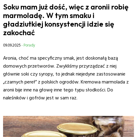
Soku mam już dość, więc z aronii robię
marmoladę. W tym smaku i
gładziutkiej konsystencji idzie się
zakochać
09.09.2025
- Porady
Aronia, choć ma specyficzny smak, jest doskonałą bazą
domowych przetworów. Zwykliśmy przyrządzać z niej
głównie soki czy syropy, to jednak niejedyne zastosowanie
„czarnych pereł” z polskich ogrodów. Kremowa marmolada z
aronii bije inne na głowę inne tego typu słodkości. Do
naleśników i gofrów jest w sam raz.