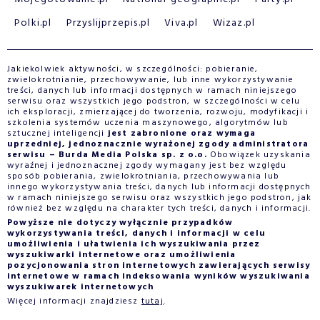
Polki.pl
Przyslijprzepis.pl
Viva.pl
Wizaz.pl
Jakiekolwiek aktywności, w szczególności: pobieranie,
zwielokrotnianie, przechowywanie, lub inne wykorzystywanie
treści, danych lub informacji dostępnych w ramach niniejszego
serwisu oraz wszystkich jego podstron, w szczególności w celu
ich eksploracji, zmierzającej do tworzenia, rozwoju, modyfikacji i
szkolenia systemów uczenia maszynowego, algorytmów lub
sztucznej inteligencji
jest zabronione oraz wymaga
uprzedniej, jednoznacznie wyrażonej zgody administratora
serwisu – Burda Media Polska sp. z o.o.
Obowiązek uzyskania
wyraźnej i jednoznacznej zgody wymagany jest bez względu
sposób pobierania, zwielokrotniania, przechowywania lub
innego wykorzystywania treści, danych lub informacji dostępnych
w ramach niniejszego serwisu oraz wszystkich jego podstron, jak
również bez względu na charakter tych treści, danych i informacji.
Powyższe nie dotyczy wyłącznie przypadków
wykorzystywania treści, danych i informacji w celu
umożliwienia i ułatwienia ich wyszukiwania przez
wyszukiwarki internetowe oraz umożliwienia
pozycjonowania stron internetowych zawierających serwisy
internetowe w ramach indeksowania wyników wyszukiwania
wyszukiwarek internetowych
Więcej informacji znajdziesz
tutaj
.