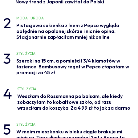
Nowy trend z Japonii zawitał do Polski
2
MODA I URODA
Pistacjowa sukienka z lnem z Pepco wygląda
obłędnie na opalonej skórze i nic nie opina.
Stacjonarnie zapłaciłam mniej niż online
3
STYL ŻYCIA
Szeroki na 15 cm, a pomieścił 3/4 klamotów w
łazience. Bambusowy regał w Pepco złapałam w
promocji za 45 zł
4
STYL ŻYCIA
Weszłam do Rossmanna po balsam, ale kiedy
zobaczyłam to kobaltowe szkło, od razu
wrzuciłam do koszyka. Za 4,99 zł to jak za darmo
5
STYL ŻYCIA
W moim mieszkanku w bloku ciągle brakuje mi
miejsca. Ten cylindryczny mebel 2w1 z Pepco to