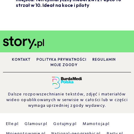
strzał w 10. Ideał na koce i piloty
KONTAKT
POLITYKA PRYWATNOŚCI
REGULAMIN
MOJE ZGODY
Dalsze rozpowszechnianie tekstów, zdjęć i materiałów
wideo opublikowanych w serwisie w całości lub w części
wymaga uprzedniej zgody wydawcy.
Elle.pl
Glamour.pl
Gotujmy.pl
Mamotoja.pl
Mojegotowanie.pl
National-geographic.pl
Party.pl