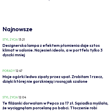
Najnowsze
STYL ŻYCIA
13:21
Designerska lampa z efektem płomienia daje sztos
klimat w salonie. Na jesień ideolo, a w portfelu tylko 3
dyszki mniej
PORADY
12:47
Moje ogórki ledwo zipały przez upał. Zrobiłam 1 rzecz,
dzięki której nie gorzknieją i rosną jak szalone
STYL ŻYCIA
12:04
Te filiżanki dorwałam w Pepco za 17 zł. Sąsiadka myślała,
że wyciągnęłam porcelanę po babci. Tłoczenie robi